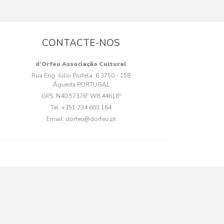
CONTACTE-NOS
d’Orfeu Associação Cultural
Rua Eng. Júlio Portela, 6 3750 - 158
Águeda PORTUGAL
GPS:
N40.57376º W8.44616º
Tel:
+351 234 603 164
Email:
dorfeu@dorfeu.pt