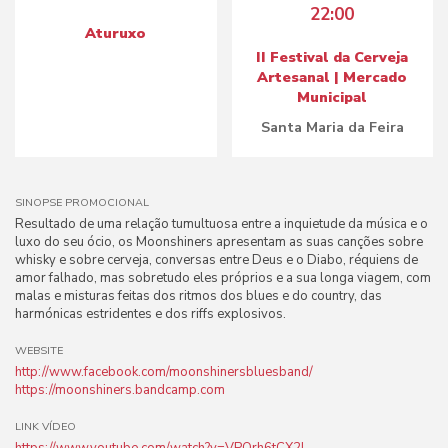
22:00
Aturuxo
II Festival da Cerveja
Artesanal | Mercado
Municipal
Santa Maria da Feira
SINOPSE PROMOCIONAL
Resultado de uma relação tumultuosa entre a inquietude da música e o
luxo do seu ócio, os Moonshiners apresentam as suas canções sobre
whisky e sobre cerveja, conversas entre Deus e o Diabo, réquiens de
amor falhado, mas sobretudo eles próprios e a sua longa viagem, com
malas e misturas feitas dos ritmos dos blues e do country, das
harmónicas estridentes e dos riffs explosivos.
WEBSITE
http://www.facebook.com/moonshinersbluesband/
https://moonshiners.bandcamp.com
LINK VÍDEO