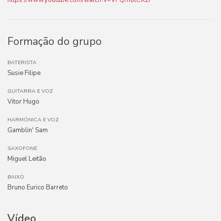
https://www.youtube.com/watch?v=VPQrh6tCX2I
Formação do grupo
BATERISTA
Susie Filipe
GUITARRA E VOZ
Vitor Hugo
HARMÓNICA E VOZ
Gamblin' Sam
SAXOFONE
Miguel Leitão
BAIXO
Bruno Eurico Barreto
Vídeo