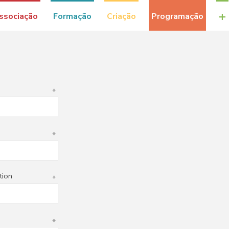
+
ssociação
Formação
Criação
Programação
*
*
tion
*
*