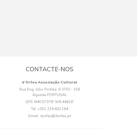
CONTACTE-NOS
d’Orfeu Associação Cultural
Rua Eng. Júlio Portela, 6 3750 - 158
Águeda PORTUGAL
GPS:
N40.57376º W8.44616º
Tel:
+351 234 603 164
Email:
dorfeu@dorfeu.pt