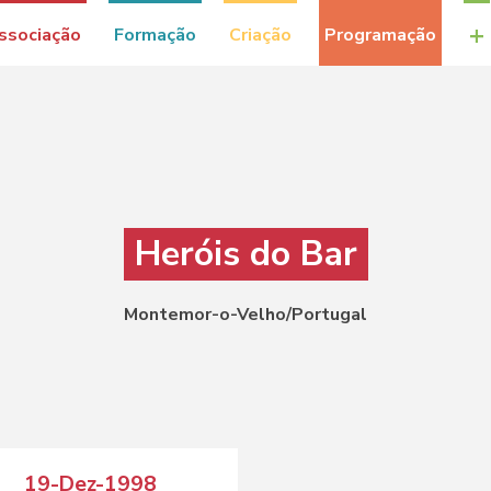
+
ssociação
Formação
Criação
Programação
Heróis do Bar
Montemor-o-Velho/Portugal
19-Dez-1998