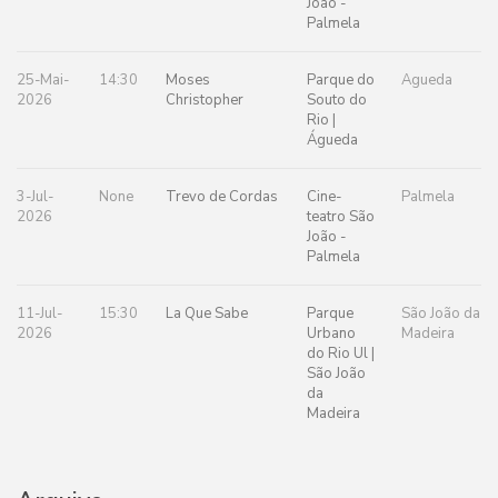
João -
Palmela
25-Mai-
14:30
Moses
Parque do
Agueda
2026
Christopher
Souto do
Rio |
Águeda
3-Jul-
None
Trevo de Cordas
Cine-
Palmela
2026
teatro São
João -
Palmela
11-Jul-
15:30
La Que Sabe
Parque
São João da
2026
Urbano
Madeira
do Rio Ul |
São João
da
Madeira