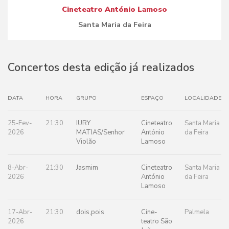
Cineteatro António Lamoso
Santa Maria da Feira
Concertos desta edição já realizados
DATA
HORA
GRUPO
ESPAÇO
LOCALIDADE
25-Fev-
21:30
IURY
Cineteatro
Santa Maria
2026
MATIAS/Senhor
António
da Feira
Violão
Lamoso
8-Abr-
21:30
Jasmim
Cineteatro
Santa Maria
2026
António
da Feira
Lamoso
17-Abr-
21:30
dois,pois
Cine-
Palmela
2026
teatro São