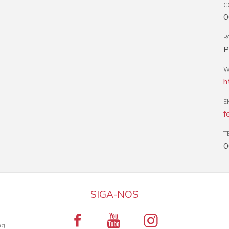
C
0
P
P
W
h
E
f
T
0
SIGA-NOS
a
ng