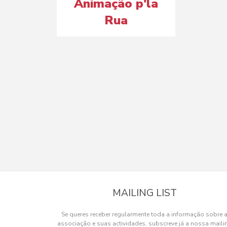
Animação p'la
Rua
MAILING LIST
Se queres receber regularmente toda a informação sobre 
associação e suas actividades, subscreve já a nossa maili