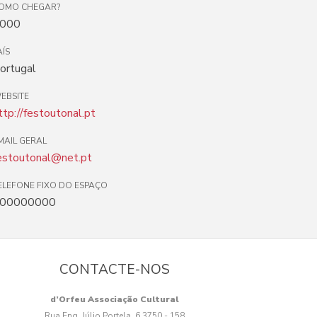
OMO CHEGAR?
000
AÍS
ortugal
EBSITE
ttp://festoutonal.pt
MAIL GERAL
estoutonal@net.pt
ELEFONE FIXO DO ESPAÇO
00000000
CONTACTE-NOS
d’Orfeu Associação Cultural
Rua Eng. Júlio Portela, 6 3750 - 158