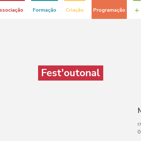
+
ssociação
Formação
Criação
Programação
Fest'outonal
M
E
0