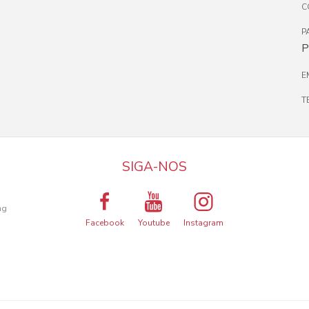
C
P
P
E
T
SIGA-NOS
a
ng
Facebook
Youtube
Instagram