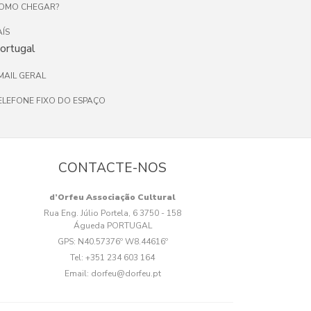
OMO CHEGAR?
AÍS
ortugal
MAIL GERAL
ELEFONE FIXO DO ESPAÇO
CONTACTE-NOS
d’Orfeu Associação Cultural
Rua Eng. Júlio Portela, 6 3750 - 158
Águeda PORTUGAL
GPS:
N40.57376º W8.44616º
Tel:
+351 234 603 164
Email:
dorfeu@dorfeu.pt