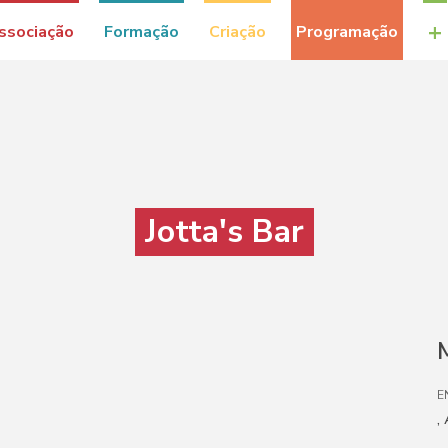
+
ssociação
Formação
Criação
Programação
Jotta's Bar
M
E
,