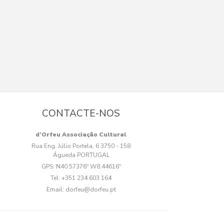
CONTACTE-NOS
d’Orfeu Associação Cultural
Rua Eng. Júlio Portela, 6 3750 - 158
Águeda PORTUGAL
GPS:
N40.57376º W8.44616º
Tel:
+351 234 603 164
Email:
dorfeu@dorfeu.pt