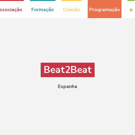
+
ssociação
Formação
Criação
Programação
Beat2Beat
Espanha