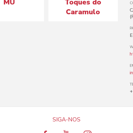
MU
Toques do
C
C
Caramulo
(
P
E
W
h
E
i
T
+
SIGA-NOS
a