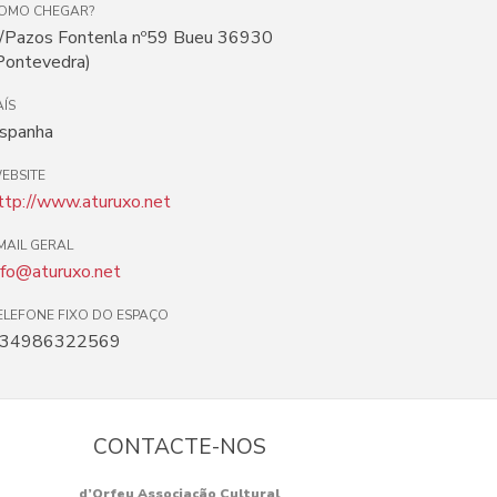
OMO CHEGAR?
/Pazos Fontenla nº59 Bueu 36930
Pontevedra)
AÍS
spanha
EBSITE
ttp://www.aturuxo.net
MAIL GERAL
nfo@aturuxo.net
ELEFONE FIXO DO ESPAÇO
34986322569
CONTACTE-NOS
d’Orfeu Associação Cultural