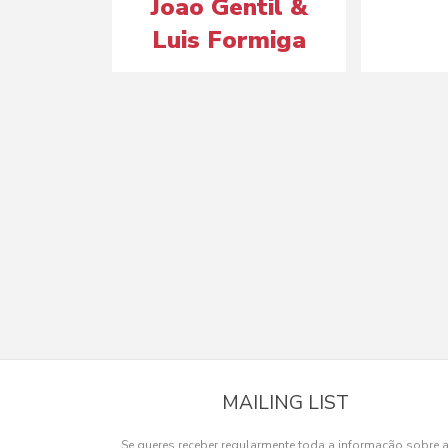
Joao Gentil &
Luis Formiga
MAILING LIST
Se queres receber regularmente toda a informação sobre 