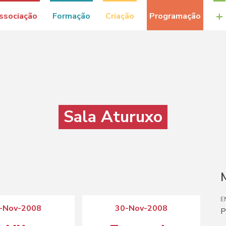
+
ssociação
Formação
Criação
Programação
Sala Aturuxo
M
E
-Nov-2008
30-Nov-2008
P