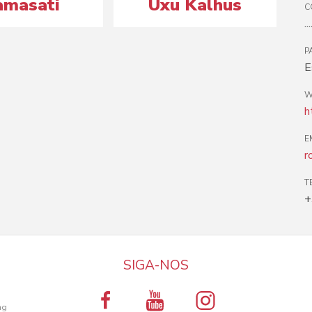
amasati
Uxu Kalhus
C
...
P
E
W
h
E
r
T
+
SIGA-NOS
a
ng