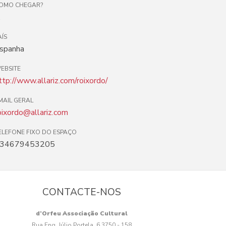
OMO CHEGAR?
.
AÍS
spanha
EBSITE
ttp://www.allariz.com/roixordo/
MAIL GERAL
oixordo@allariz.com
ELEFONE FIXO DO ESPAÇO
34679453205
CONTACTE-NOS
d’Orfeu Associação Cultural
Rua Eng. Júlio Portela, 6 3750 - 158