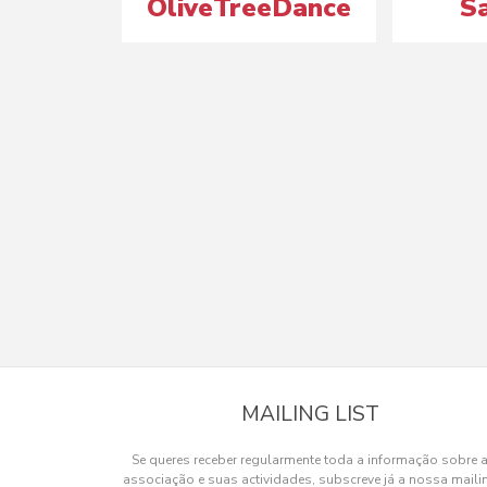
OliveTreeDance
S
MAILING LIST
Se queres receber regularmente toda a informação sobre 
associação e suas actividades, subscreve já a nossa maili