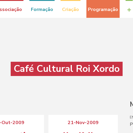
+
ssociação
Formação
Criação
Programação
Café Cultural Roi Xordo
M
E
-Out-2009
21-Nov-2009
P