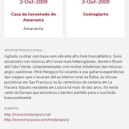
2-Out-2009
3-Out-2009
Casa da Juventude de
Contagiarte
Amarante
Amarante
SINOPSE PROMOCIONAL
Agitado cocktail com base num vibrante afro-funk transatlântico. Sons
enraizados nas músicas afro lusas mais heterogéneas, desde o Brasil
até Cabo Verde, complementadas com muitas influências das músicas
anglo-saxónicas. Mick Mengucci foi colando à sua guitarra experiências
das viagens que o levaram até ao interior rural da Bahia, às missas
jazzísticas em San Francisco ou às cerimónias de santeria em La
Havana. Italiano residente em Lisboa há mais de dez anos, foi neste
canto da Europa que encontrou o terreno perfeito para a sua fusão
transcontinental.
WEBSITE
http://www.misturapura.net
http://www.myspace.com/misturapura