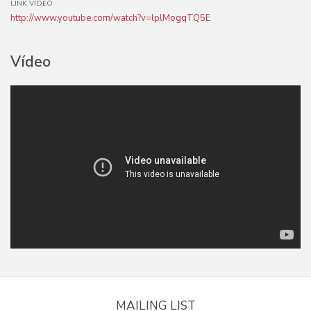
LINK VÍDEO
http://www.youtube.com/watch?v=lplMogqTQ5E
Vídeo
MAILING LIST