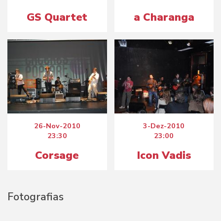
GS Quartet
a Charanga
26-Nov-2010
3-Dez-2010
23:30
23:00
Corsage
Icon Vadis
Fotografias