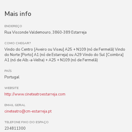
Mais info
ENDEREÇO
Rua Visconde Valdemouro, 3860-389 Estarreja
COMO CHEGAR?
Vindo do Centro [Aveiro ou Viseu] A25 + N109 (nó de Fermelã) Vindo
do Norte [Porto] A1 (nó de Estarreja) ou A29 Vindo do Sul [Coimbra]
A1 (nó de Alb.-a-Velha) + A25 + N109 (nó de Fermelã)
PAÍS
Portugal
WEBSITE
http://www.cineteatroestarreja.com
EMAIL GERAL
cineteatro@cm-estarreja.pt
TELEFONE FIXO DO ESPAÇO
234811300