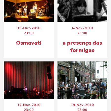
30-Out-2010
6-Nov-2010
23:00
23:00
Osmavati
a presença das
formigas
12-Nov-2010
19-Nov-2010
23:00
23:00