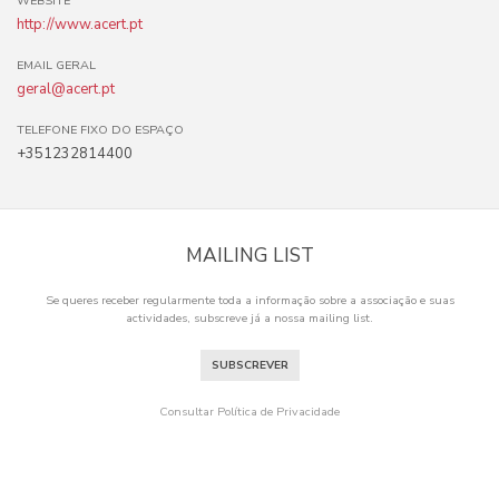
WEBSITE
http://www.acert.pt
EMAIL GERAL
geral@acert.pt
TELEFONE FIXO DO ESPAÇO
+351232814400
MAILING LIST
Se queres receber regularmente toda a informação sobre a associação e suas
actividades, subscreve já a nossa mailing list.
SUBSCREVER
Consultar Política de Privacidade