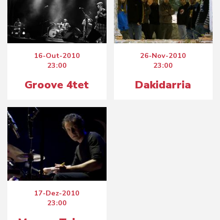
16-Out-2010
26-Nov-2010
23:00
23:00
Groove 4tet
Dakidarria
17-Dez-2010
23:00