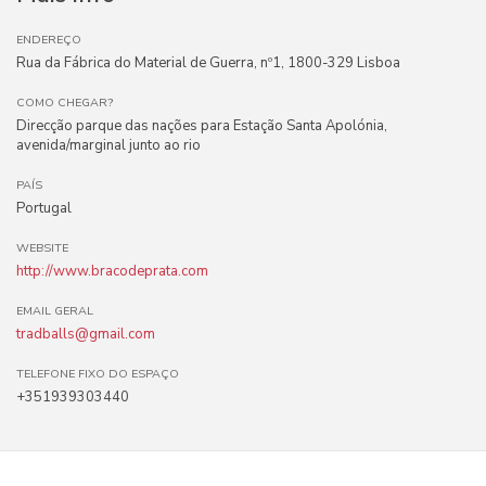
ENDEREÇO
Rua da Fábrica do Material de Guerra, nº1, 1800-329 Lisboa
COMO CHEGAR?
Direcção parque das nações para Estação Santa Apolónia,
avenida/marginal junto ao rio
PAÍS
Portugal
WEBSITE
http://www.bracodeprata.com
EMAIL GERAL
tradballs@gmail.com
TELEFONE FIXO DO ESPAÇO
+351939303440