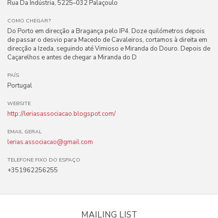
Rua Da Indústria, 5225–032 Palaçoulo
COMO CHEGAR?
Do Porto em direcção a Bragança pelo IP4. Doze quilómetros depois
de passar o desvio para Macedo de Cavaleiros, cortamos à direita em
direcção a Izeda, seguindo até Vimioso e Miranda do Douro. Depois de
Caçarelhos e antes de chegar a Miranda do D
PAÍS
Portugal
WEBSITE
http://leriasassociacao.blogspot.com/
EMAIL GERAL
lerias.associacao@gmail.com
TELEFONE FIXO DO ESPAÇO
+351962256255
MAILING LIST