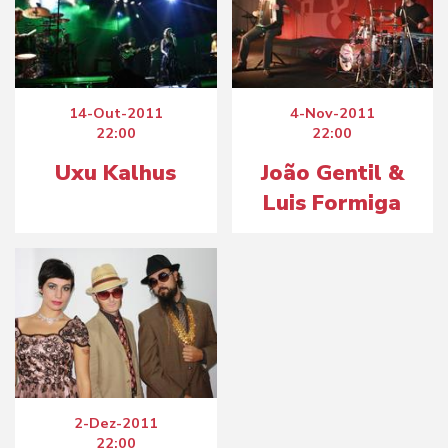
14-Out-2011
4-Nov-2011
22:00
22:00
Uxu Kalhus
João Gentil &
Luis Formiga
2-Dez-2011
22:00