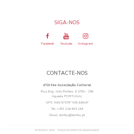
SIGA-NOS
Facebook
Youtube
Instagram
CONTACTE-NOS
d’Orfeu Associação Cultural
Rua Eng. Júlio Portela, 6 3750 - 158
Águeda PORTUGAL
GPS:
N40.57376º W8.44616º
Tel:
+351 234 603 164
Email:
dorfeu@dorfeu.pt
® DORFEU 2026 - TODOS OS DIREITOS RESERVADOS