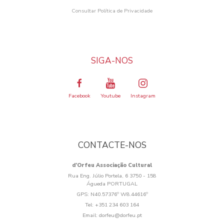
Consultar Política de Privacidade
SIGA-NOS
Facebook
Youtube
Instagram
CONTACTE-NOS
d’Orfeu Associação Cultural
Rua Eng. Júlio Portela, 6 3750 - 158
Águeda PORTUGAL
GPS:
N40.57376º W8.44616º
Tel:
+351 234 603 164
Email:
dorfeu@dorfeu.pt