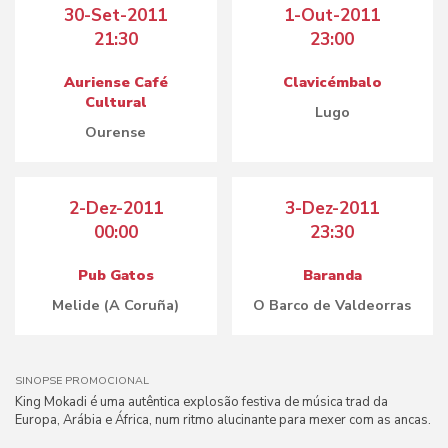
30-Set-2011
1-Out-2011
21:30
23:00
Auriense Café
Clavicémbalo
Cultural
Lugo
Ourense
2-Dez-2011
3-Dez-2011
00:00
23:30
Pub Gatos
Baranda
Melide (A Coruña)
O Barco de Valdeorras
SINOPSE PROMOCIONAL
King Mokadi é uma autêntica explosão festiva de música trad da
Europa, Arábia e África, num ritmo alucinante para mexer com as ancas.