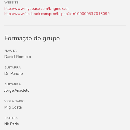
WEBSITE
http://www.myspace.com/kingmokadi
http://www.facebook.com/profile.php?id=100000537616099
Formação do grupo
FLAUTA
Daniel Romeiro
GUITARRA
Dr. Pancho
GUITARRA
Jorge Anacleto
VIOLA BAIXO
Mig Costa
BATERIA
Nir Paris