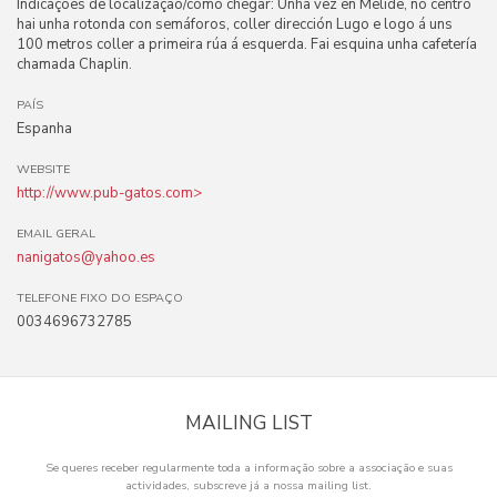
Indicações de localização/como chegar: Unha vez en Melide, no centro
hai unha rotonda con semáforos, coller dirección Lugo e logo á uns
100 metros coller a primeira rúa á esquerda. Fai esquina unha cafetería
chamada Chaplin.
PAÍS
Espanha
WEBSITE
http://www.pub-gatos.com>
EMAIL GERAL
nanigatos@yahoo.es
TELEFONE FIXO DO ESPAÇO
0034696732785
MAILING LIST
Se queres receber regularmente toda a informação sobre a associação e suas
actividades, subscreve já a nossa mailing list.