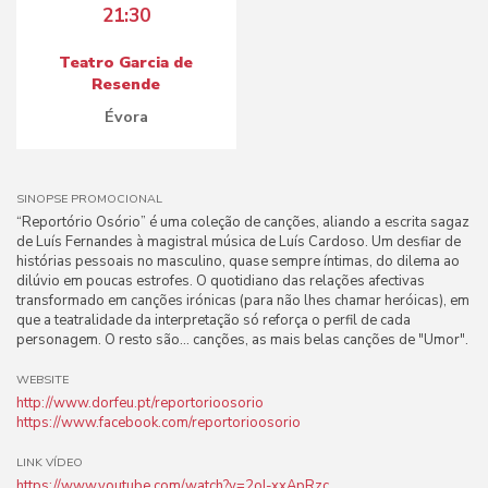
21:30
Teatro Garcia de
Resende
Évora
SINOPSE PROMOCIONAL
“Reportório Osório” é uma coleção de canções, aliando a escrita sagaz
de Luís Fernandes à magistral música de Luís Cardoso. Um desfiar de
histórias pessoais no masculino, quase sempre íntimas, do dilema ao
dilúvio em poucas estrofes. O quotidiano das relações afectivas
transformado em canções irónicas (para não lhes chamar heróicas), em
que a teatralidade da interpretação só reforça o perfil de cada
personagem. O resto são... canções, as mais belas canções de "Umor".
WEBSITE
http://www.dorfeu.pt/reportorioosorio
https://www.facebook.com/reportorioosorio
LINK VÍDEO
https://www.youtube.com/watch?v=2oI-xxApRzc