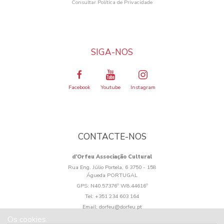
Consultar Política de Privacidade
SIGA-NOS
Facebook
Youtube
Instagram
CONTACTE-NOS
d’Orfeu Associação Cultural
Rua Eng. Júlio Portela, 6 3750 - 158
Águeda PORTUGAL
GPS:
N40.57376º W8.44616º
Tel:
+351 234 603 164
Email:
dorfeu@dorfeu.pt
Os cookies.