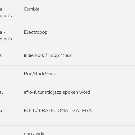
a -
Cumbia
o país
a -
Electropop
o país
al
Indie Folk / Loop Music
al
Pop/Rock/Funk
al
afro-futuristic jazz spoken word
a -
FOLK/TRADICIONAL GALEGA
al
pop / indie