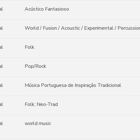
al
Acústico Fantasioso
al
World / Fusion / Acoustic / Experimental / Percussio
al
Folk
al
Pop/Rock
al
Música Portuguesa de Inspiração Tradicional
al
Folk; Neo-Trad
al
world music