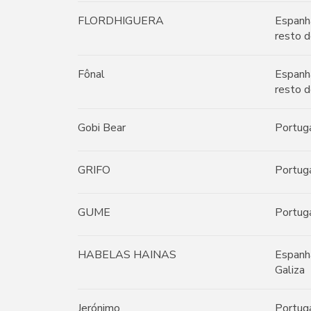
FLORDHIGUERA
Espanh
resto d
Fônal
Espanh
resto d
Gobi Bear
Portug
GRIFO
Portug
GUME
Portug
HABELAS HAINAS
Espanh
Galiza
Jerónimo
Portug