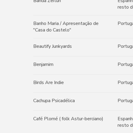
Banda Zeitun
Espanh
resto d
Banho Maria / Apresentação de
Portug
"Casa do Castelo"
Beautify Junkyards
Portug
Benjamim
Portug
Birds Are Indie
Portug
Cachupa Psicadélica
Portug
Café Plomé ( folk Astur-berciano)
Espanh
resto d