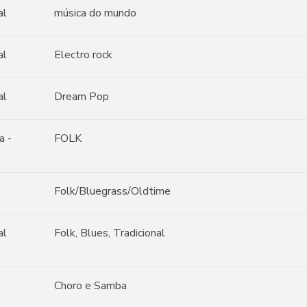
al
música do mundo
al
Electro rock
al
Dream Pop
a -
FOLK
Folk/Bluegrass/Oldtime
al
Folk, Blues, Tradicional
Choro e Samba