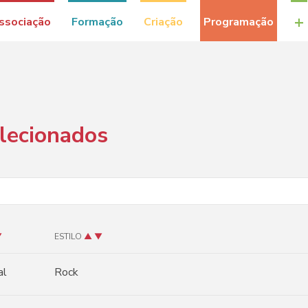
+
ssociação
Formação
Criação
Programação
elecionados
▼
ESTILO
▲
▼
al
Rock