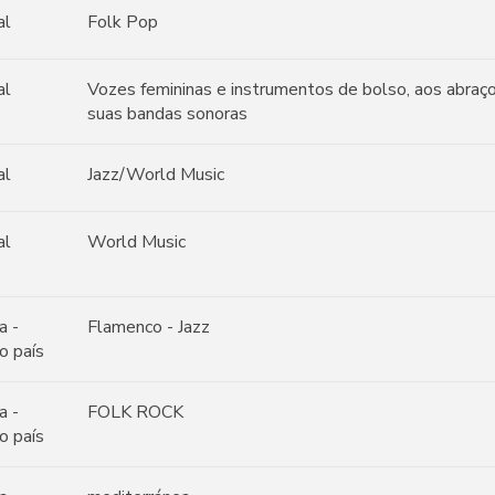
al
Folk Pop
al
Vozes femininas e instrumentos de bolso, aos abraç
suas bandas sonoras
al
Jazz/World Music
al
World Music
a -
Flamenco - Jazz
o país
a -
FOLK ROCK
o país