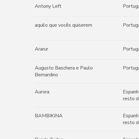
Antony Left
Portug
aquilo que vocês quiserem
Portug
Ararur
Portug
Augusto Baschera e Paulo
Portug
Bernardino
Aurora
Espanh
resto d
BAMBIKINA
Espanh
resto d