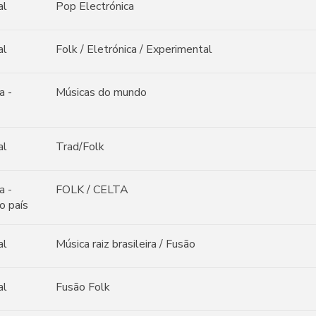
al
Pop Electrónica
al
Folk / Eletrónica / Experimental
a -
Músicas do mundo
al
Trad/Folk
a -
FOLK / CELTA
o país
al
Música raiz brasileira / Fusão
al
Fusão Folk