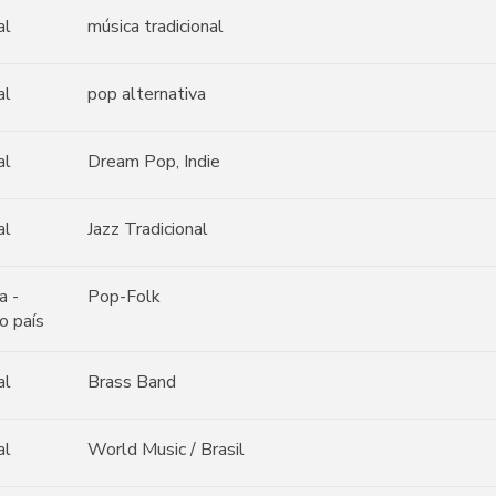
al
música tradicional
al
pop alternativa
al
Dream Pop, Indie
al
Jazz Tradicional
a -
Pop-Folk
o país
al
Brass Band
al
World Music / Brasil