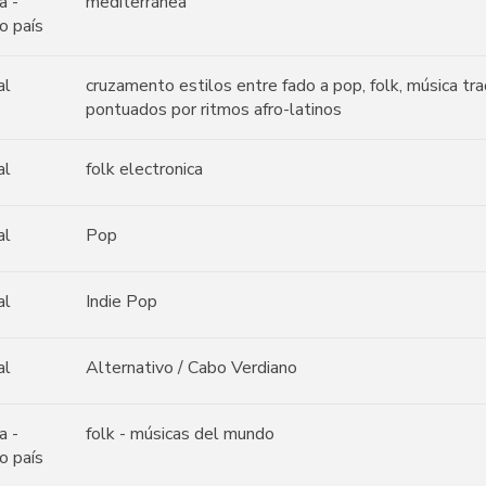
a -
mediterránea
o país
al
cruzamento estilos entre fado a pop, folk, música tra
pontuados por ritmos afro-latinos
al
folk electronica
al
Pop
al
Indie Pop
al
Alternativo / Cabo Verdiano
a -
folk - músicas del mundo
o país