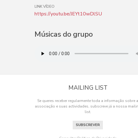
LINK VÍDEO
https://youtu.be/JEYt10wDlSU
Músicas do grupo
MAILING LIST
Se queres receber regularmente toda a informação sobre 
associação e suas actividades, subscreve já a nossa maili
list.
SUBSCREVER
Os cookies.
Este site utiliza cookies para lhe proporcionar u