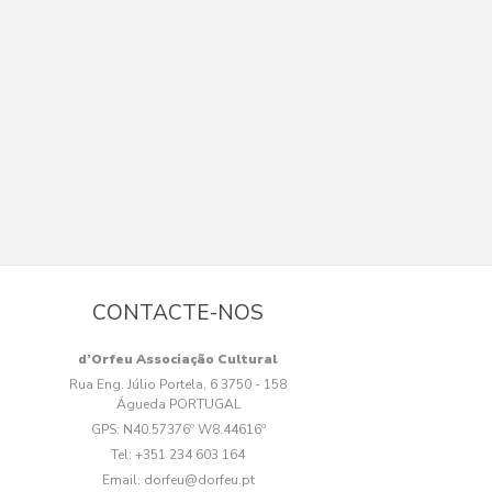
CONTACTE-NOS
d’Orfeu Associação Cultural
Rua Eng. Júlio Portela, 6 3750 - 158
Águeda PORTUGAL
GPS:
N40.57376º W8.44616º
Tel:
+351 234 603 164
Email:
dorfeu@dorfeu.pt