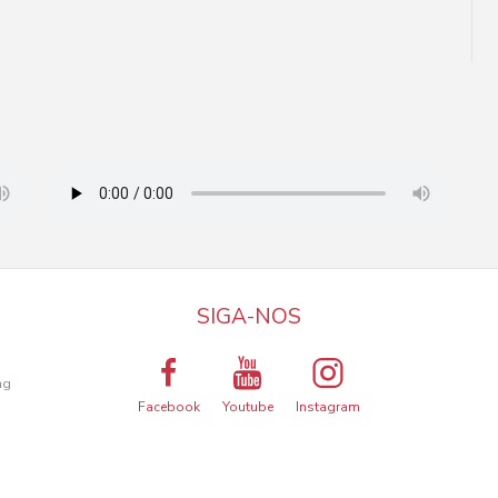
SIGA-NOS
a
ng
Facebook
Youtube
Instagram
ma melhor experiência de utilização.