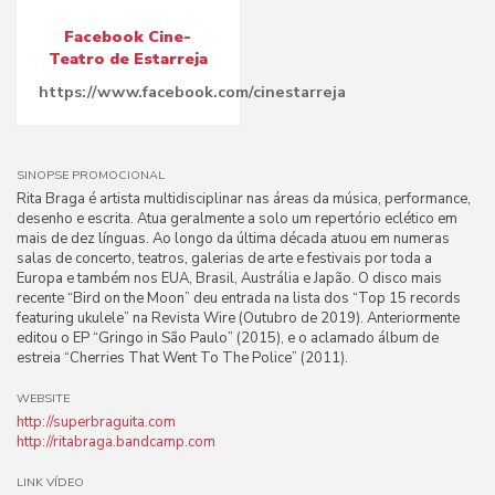
Facebook Cine-
Teatro de Estarreja
https://www.facebook.com/cinestarreja
SINOPSE PROMOCIONAL
Rita Braga é artista multidisciplinar nas áreas da música, performance,
desenho e escrita. Atua geralmente a solo um repertório eclético em
mais de dez línguas. Ao longo da última década atuou em numeras
salas de concerto, teatros, galerias de arte e festivais por toda a
Europa e também nos EUA, Brasil, Austrália e Japão. O disco mais
recente “Bird on the Moon” deu entrada na lista dos “Top 15 records
featuring ukulele” na Revista Wire (Outubro de 2019). Anteriormente
editou o EP “Gringo in São Paulo” (2015), e o aclamado álbum de
estreia “Cherries That Went To The Police” (2011).
WEBSITE
http://superbraguita.com
http://ritabraga.bandcamp.com
LINK VÍDEO