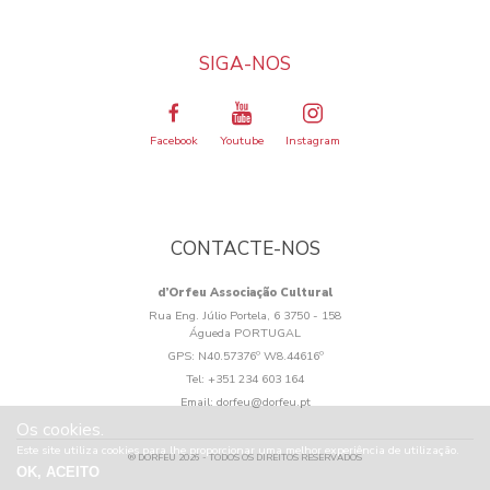
SIGA-NOS
Facebook
Youtube
Instagram
CONTACTE-NOS
d’Orfeu Associação Cultural
Rua Eng. Júlio Portela, 6 3750 - 158
Águeda PORTUGAL
GPS:
N40.57376º W8.44616º
Tel:
+351 234 603 164
Email:
dorfeu@dorfeu.pt
Os cookies.
Este site utiliza cookies para lhe proporcionar uma melhor experiência de utilização.
® DORFEU 2026 - TODOS OS DIREITOS RESERVADOS
OK, ACEITO