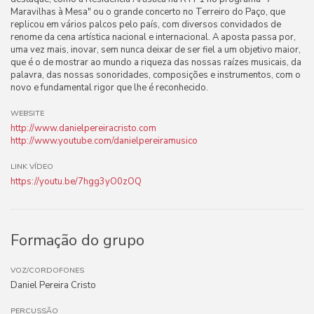
Maravilhas à Mesa" ou o grande concerto no Terreiro do Paço, que
replicou em vários palcos pelo país, com diversos convidados de
renome da cena artística nacional e internacional. A aposta passa por,
uma vez mais, inovar, sem nunca deixar de ser fiel a um objetivo maior,
que é o de mostrar ao mundo a riqueza das nossas raízes musicais, da
palavra, das nossas sonoridades, composições e instrumentos, com o
novo e fundamental rigor que lhe é reconhecido.
WEBSITE
http://www.danielpereiracristo.com
http://www.youtube.com/danielpereiramusico
LINK VÍDEO
https://youtu.be/7hgg3yO0zOQ
Formação do grupo
VOZ/CORDOFONES
Daniel Pereira Cristo
PERCUSSÃO