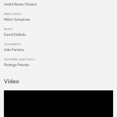
André Nunes Oliveira
PERCUSSÃO
Mário Gonçalves
BAIXO
David Estêvão
ACORDEÃO
João Ferreira
GUITARRA ELÉCTRICA
Rodrigo Peixoto
Vídeo