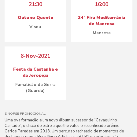
21:30
16:00
Outono Quente
24ª Fira Mediterrània
de Manresa
Viseu
Manresa
6-Nov-2021
Festa da Castanha e
da Jeropiga
Famalicão da Serra
(Guarda)
SINOPSE PROMOCIONAL
Uma ova formação e um novo álbum sucessor de “Cavaquinho
Cantado”, o disco de estreia que lhe valeu o reconhecido prémio
Carlos Paredes em 2018. Um percurso recheado de momentos de
destaque, como a Residência Artística na RTP1 no programa "7