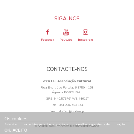
SIGA-NOS
Facebook
Youtube
Instagram
CONTACTE-NOS
d’Orfeu Associação Cultural
Rua Eng. Júlio Portela, 6 3750 - 158
Águeda PORTUGAL
GPS:
N40.57376º W8.44616º
Tel:
+351 234 603 164
Email:
dorfeu@dorfeu.pt
Os cookies.
Este site utiliza cookies para lhe proporcionar uma melhor experiência de utilização.
® DORFEU 2026 - TODOS OS DIREITOS RESERVADOS
OK, ACEITO