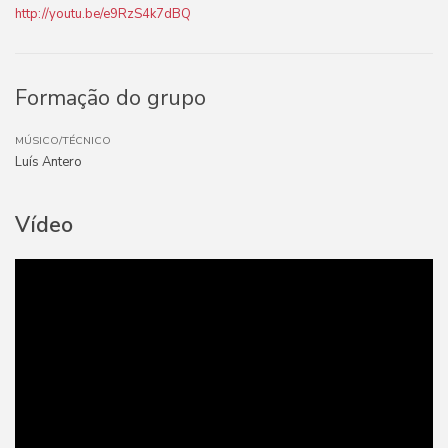
http://youtu.be/e9RzS4k7dBQ
Formação do grupo
MÚSICO/TÉCNICO
Luís Antero
Vídeo