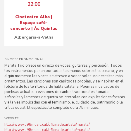
22:00
Cineteatro Alba |
Espaço café-
concerto | Às Quintas
Albergaria-a-Velha
SINOPSE PROMOCIONAL
Marala Trio ofrece un directo de voces, guitarras y percusión. Todos
los instrumentos pasan por todas las manos sobre el escenario, y en
algún momento las voces se atreven a sonar solas: no necesitan más
ornamentos. Las canciones son casi todas propias, y se inspiran en el
folclore de los territorios de habla catalana. Poemas musicados de
poetisas actuales, revisiones de cantos tradicionales, tonadas
sefardíes y lamentos de guerra se intercalan con explicaciones frescas
y a la vez implicadas con el feminismo, el cuidado del patrimonio o la
crítica social. El espectáculo completo dura 75 minutos.
WEBSITE
http://www.u98music.cat/oficinadelartista/marala/
http://www.u98music.cat/oficinadelartista/marala/