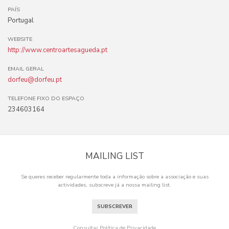
PAÍS
Portugal
WEBSITE
http://www.centroartesagueda.pt
EMAIL GERAL
dorfeu@dorfeu.pt
TELEFONE FIXO DO ESPAÇO
234603164
MAILING LIST
Se queres receber regularmente toda a informação sobre a associação e suas
actividades, subscreve já a nossa mailing list.
SUBSCREVER
Consultar Política de Privacidade