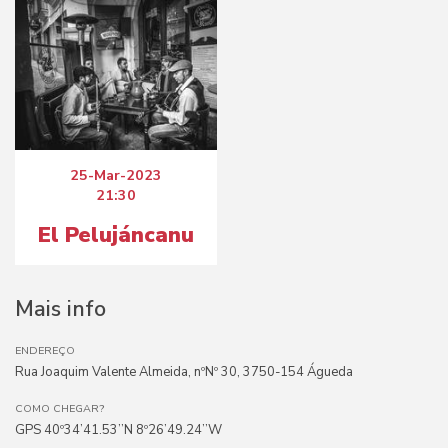
25-Mar-2023
21:30
El Pelujáncanu
Mais info
ENDEREÇO
Rua Joaquim Valente Almeida, nºNº 30, 3750-154 Águeda
COMO CHEGAR?
GPS 40º34’41.53’’N 8º26’49.24’’W