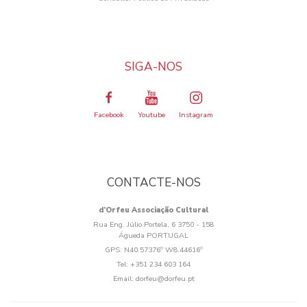
SIGA-NOS
Facebook
Youtube
Instagram
CONTACTE-NOS
d’Orfeu Associação Cultural
Rua Eng. Júlio Portela, 6 3750 - 158
Águeda PORTUGAL
GPS:
N40.57376º W8.44616º
Tel:
+351 234 603 164
Email:
dorfeu@dorfeu.pt