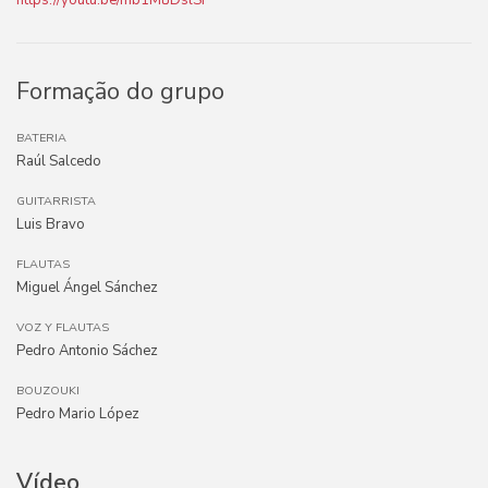
https://youtu.be/mb1MtJDslSI
Formação do grupo
BATERIA
Raúl Salcedo
GUITARRISTA
Luis Bravo
FLAUTAS
Miguel Ángel Sánchez
VOZ Y FLAUTAS
Pedro Antonio Sáchez
BOUZOUKI
Pedro Mario López
Vídeo