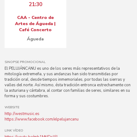
21:30
CAA - Centro de
Artes de Águeda |
Café Concerto
Águeda
SINOPSE PROMOCIONAL
El PELUJÁNCANU es uno de los seres más representativos de la
mitología extremeña, y sus andanzas han sido transmitidas por
tradición oral, desde tiempos inmemoriales, por todas las sierras y
valles del norte. Así mismo, ésta tradición entronca estrechamente con
la asturiana y cántabra, al contar con familias de seres, similares en su
forma y sus costumbres.
WEBSITE
http://westmusic.es
https://www.facebook.com/elpelujancanu
LINK VÍDEO