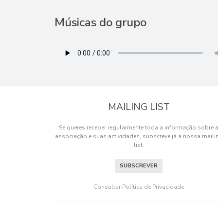
Músicas do grupo
MAILING LIST
Se queres receber regularmente toda a informação sobre 
associação e suas actividades, subscreve já a nossa maili
list.
SUBSCREVER
Os cookies.
Este site utiliza cookies para lhe proporcionar u
Consultar Política de Privacidade
OK, ACEITO