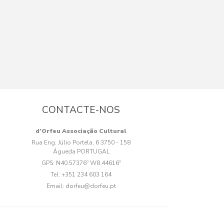
CONTACTE-NOS
d’Orfeu Associação Cultural
Rua Eng. Júlio Portela, 6 3750 - 158
Águeda PORTUGAL
GPS:
N40.57376º W8.44616º
Tel:
+351 234 603 164
Email:
dorfeu@dorfeu.pt