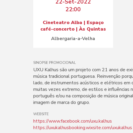
22-Set-2022
22:00
Cineteatro Alba | Espaço
café-concerto | Às Quintas
Albergaria-a-Velha
SINOPSE PROMOCIONAL
UXU Kalhus são um projeto com 21 anos de exis
música tradicional portuguesa. Reinvenção porq
lado, de instrumentos acústicos e elétricos em 
muitas vezes extremo, de estilos e influências n
português e/ou na composição de música original
imagem de marca do grupo.
WEBSITE
https://www.facebook.com/uxu.kalhus
https://uxukalhusbooking.wixsite.com/uxukalhus