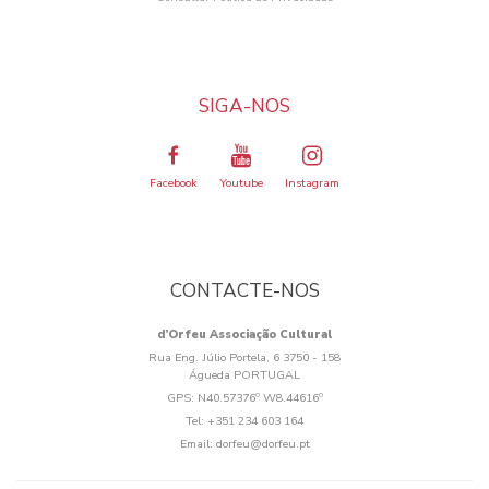
SIGA-NOS
Facebook
Youtube
Instagram
CONTACTE-NOS
d’Orfeu Associação Cultural
Rua Eng. Júlio Portela, 6 3750 - 158
Águeda PORTUGAL
GPS:
N40.57376º W8.44616º
Tel:
+351 234 603 164
Email:
dorfeu@dorfeu.pt