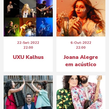
22-Set-2022
6-Out-2022
22:00
22:00
UXU Kalhus
Joana Alegre
em acústico