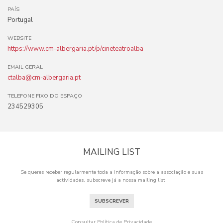
PAÍS
Portugal
WEBSITE
https://www.cm-albergaria.pt/p/cineteatroalba
EMAIL GERAL
ctalba@cm-albergaria.pt
TELEFONE FIXO DO ESPAÇO
234529305
MAILING LIST
Se queres receber regularmente toda a informação sobre a associação e suas
actividades, subscreve já a nossa mailing list.
SUBSCREVER
Consultar Política de Privacidade