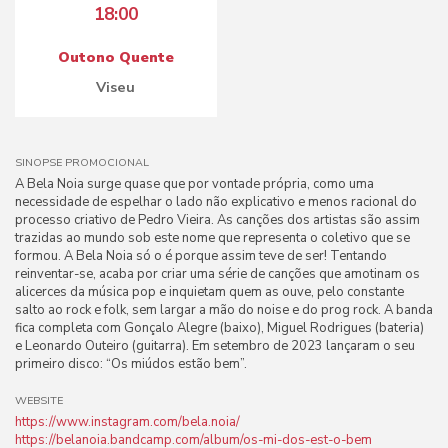
18:00
Outono Quente
Viseu
SINOPSE PROMOCIONAL
A Bela Noia surge quase que por vontade própria, como uma
necessidade de espelhar o lado não explicativo e menos racional do
processo criativo de Pedro Vieira. As canções dos artistas são assim
trazidas ao mundo sob este nome que representa o coletivo que se
formou. A Bela Noia só o é porque assim teve de ser! Tentando
reinventar-se, acaba por criar uma série de canções que amotinam os
alicerces da música pop e inquietam quem as ouve, pelo constante
salto ao rock e folk, sem largar a mão do noise e do prog rock. A banda
fica completa com Gonçalo Alegre (baixo), Miguel Rodrigues (bateria)
e Leonardo Outeiro (guitarra). Em setembro de 2023 lançaram o seu
primeiro disco: “Os miúdos estão bem”.
WEBSITE
https://www.instagram.com/bela.noia/
https://belanoia.bandcamp.com/album/os-mi-dos-est-o-bem