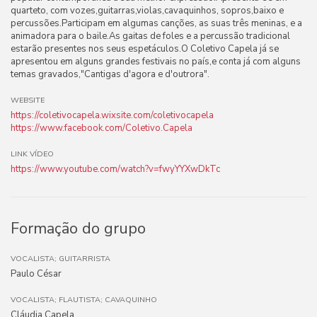
quarteto, com vozes,guitarras,violas,cavaquinhos, sopros,baixo e
percussões.Participam em algumas canções, as suas três meninas, e a
animadora para o baile.As gaitas de foles e a percussão tradicional
estarão presentes nos seus espetáculos.O Coletivo Capela já se
apresentou em alguns grandes festivais no país,e conta já com alguns
temas gravados,"Cantigas d'agora e d'outrora".
WEBSITE
https://coletivocapela.wixsite.com/coletivocapela
https://www.facebook.com/Coletivo.Capela
LINK VÍDEO
https://www.youtube.com/watch?v=fwyYYXwDkTc
Formação do grupo
VOCALISTA; GUITARRISTA
Paulo César
VOCALISTA; FLAUTISTA; CAVAQUINHO
Cláudia Capela