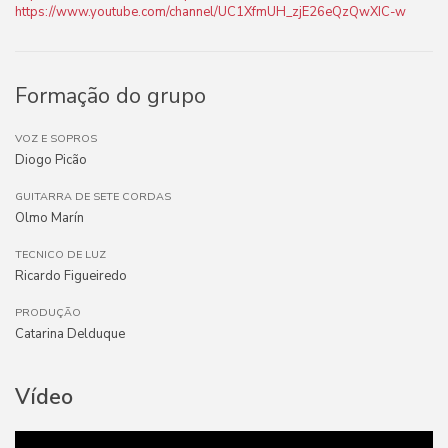
https://www.youtube.com/channel/UC1XfmUH_zjE26eQzQwXIC-w
Formação do grupo
VOZ E SOPROS
Diogo Picão
GUITARRA DE SETE CORDAS
Olmo Marín
TECNICO DE LUZ
Ricardo Figueiredo
PRODUÇÃO
Catarina Delduque
Vídeo