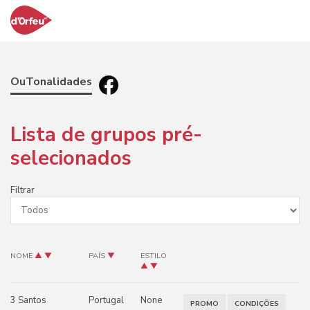
OuTonalidades
Lista de grupos pré-
selecionados
Filtrar
NOME
▲
▼
PAÍS
▼
ESTILO
▲
▼
3 Santos
Portugal
None
PROMO
CONDIÇÕES