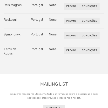
Reis Magros
Portugal
None
PROMO
CONDIÇÕES
Rockaqui
Portugal
None
PROMO
CONDIÇÕES
Symphonyx
Portugal
None
PROMO
CONDIÇÕES
Ternu de
Portugal
None
PROMO
CONDIÇÕES
Kopus
MAILING LIST
Se queres receber regularmente toda a informação sobre a associação e suas
actividades, subscreve já a nossa mailing list.