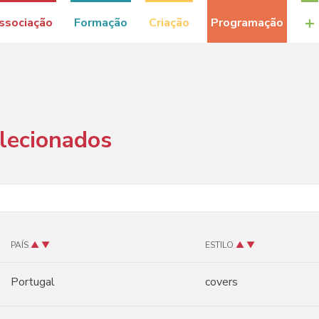
+
ssociação
Formação
Criação
Programação
elecionados
PAÍS
▲
▼
ESTILO
▲
▼
Portugal
covers