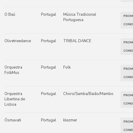
O Baú
Portugal
Música Tradicional
PRO
Portuguesa
COND
Olivetreedance
Portugal
TRIBAL DANCE
PRO
COND
Orquestra
Portugal
Folk
PRO
FolkMus
COND
Orquestra
Portugal
Choro/Samba/Baião/Mambo
PRO
Libertina de
COND
Lisboa
Ósmavati
Portugal
klezmer
PRO
COND