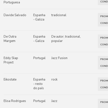
COND
Portuguesa
Davide Salvado
Espanha
tradicional
PRO
- Galiza
COND
De Outra
Espanha
De autor, tradicional,
PRO
Margem
- Galiza
popular
COND
Eddy Slap
Portugal
Jazz Fusion
PRO
Project
COND
Eikostate
Espanha
rock
PRO
- resto
COND
do país
Elisa Rodrigues
Portugal
Jazz
PRO