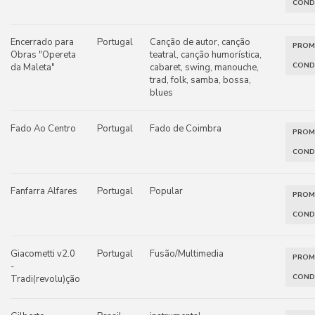
COND
Encerrado para
Portugal
Canção de autor, canção
PRO
Obras "Opereta
teatral, canção humorística,
COND
da Maleta"
cabaret, swing, manouche,
trad, folk, samba, bossa,
blues
Fado Ao Centro
Portugal
Fado de Coimbra
PRO
COND
Fanfarra Alfares
Portugal
Popular
PRO
COND
Giacometti v2.0
Portugal
Fusão/Multimedia
PRO
-
COND
Tradi(revolu)ção