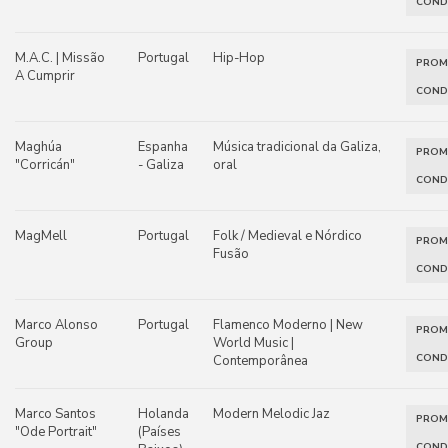
COND
M.A.C. | Missão
Portugal
Hip-Hop
PRO
A Cumprir
COND
Maghúa
Espanha
Música tradicional da Galiza,
PRO
"Corricán"
- Galiza
oral
COND
MagMell
Portugal
Folk / Medieval e Nórdico
PRO
Fusão
COND
Marco Alonso
Portugal
Flamenco Moderno | New
PRO
Group
World Music |
COND
Contemporânea
Marco Santos
Holanda
Modern Melodic Jaz
PRO
"Ode Portrait"
(Países
COND