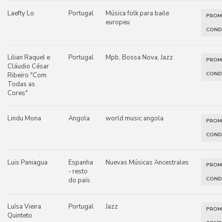
Laefty Lo
Portugal
Música folk para baile
PRO
europeu
COND
Lilian Raquel e
Portugal
Mpb, Bossa Nova, Jazz
PRO
Cláudio César
COND
Ribeiro "Com
Todas as
Cores"
Lindu Mona
Angola
world music angola
PRO
COND
Luis Paniagua
Espanha
Nuevas Músicas Ancestrales
PRO
- resto
COND
do país
Luísa Vieira
Portugal
Jazz
PRO
Quinteto