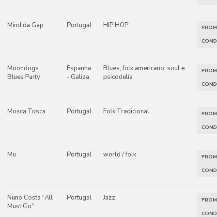
Mind da Gap
Portugal
HIP HOP
PRO
COND
Moondogs
Espanha
Blues, folk americano, soul e
PRO
Blues Party
- Galiza
psicodelia
COND
Mosca Tosca
Portugal
Folk Tradicional
PRO
COND
Mu
Portugal
world / folk
PRO
COND
Nuno Costa "All
Portugal
Jazz
PRO
Must Go"
COND