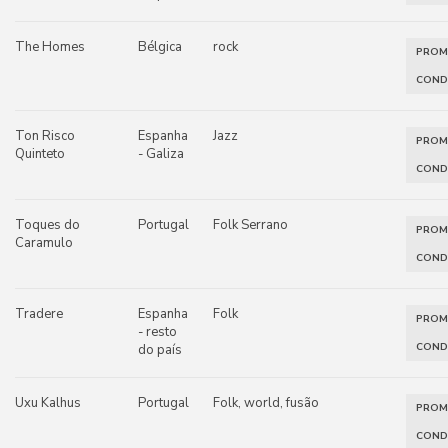
The Homes
Bélgica
rock
PRO
COND
Ton Risco
Espanha
Jazz
PRO
Quinteto
- Galiza
COND
Toques do
Portugal
Folk Serrano
PRO
Caramulo
COND
Tradere
Espanha
Folk
PRO
- resto
COND
do país
Uxu Kalhus
Portugal
Folk, world, fusão
PRO
COND