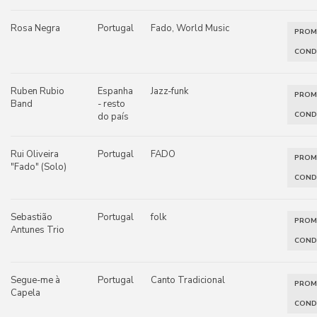
Rosa Negra
Portugal
Fado, World Music
PRO
COND
Ruben Rubio
Espanha
Jazz-funk
PRO
Band
- resto
COND
do país
Rui Oliveira
Portugal
FADO
PRO
"Fado" (Solo)
COND
Sebastião
Portugal
folk
PRO
Antunes Trio
COND
Segue-me à
Portugal
Canto Tradicional
PRO
Capela
COND