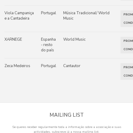
Viola Campaniça
Portugal
Música Tradicional/ World
PRO
e a Cantadeira
Music
COND
XARNEGE
Espanha
World Music
PRO
- resto
COND
do país
Zeca Medeiros
Portugal
Cantautor
PRO
COND
MAILING LIST
Se queres receber regularmente toda a informação sobre a associação e suas
actividades, subscreve já a nossa mailing list.