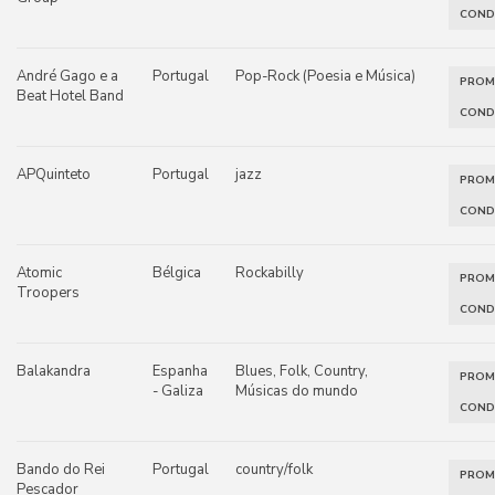
COND
André Gago e a
Portugal
Pop-Rock (Poesia e Música)
PRO
Beat Hotel Band
COND
APQuinteto
Portugal
jazz
PRO
COND
Atomic
Bélgica
Rockabilly
PRO
Troopers
COND
Balakandra
Espanha
Blues, Folk, Country,
PRO
- Galiza
Músicas do mundo
COND
Bando do Rei
Portugal
country/folk
PRO
Pescador