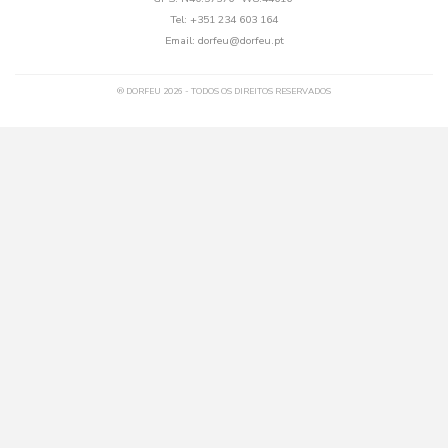
Tel:
+351 234 603 164
Email:
dorfeu@dorfeu.pt
® DORFEU 2026 - TODOS OS DIREITOS RESERVADOS