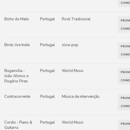
COND
Bicho do Mato
Portugal
Rock Tradicional
PRO
COND
Birds Are Indie
Portugal
slow pop
PRO
COND
Buganvília -
Portugal
World Music
PRO
João Afonso e
COND
Rogério Pires
Contracorrente
Portugal
Música de intervenção
PRO
COND
Cordis - Piano &
Portugal
World Music
PRO
Guitarra