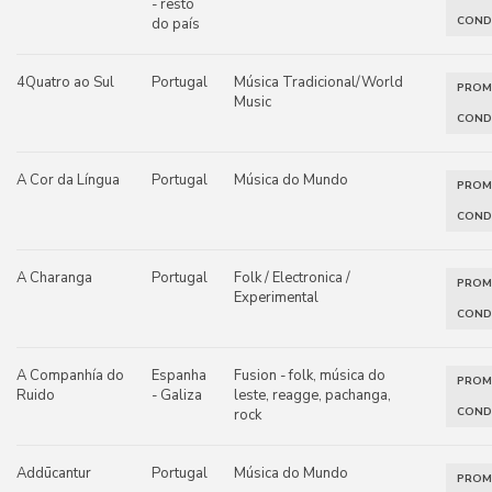
- resto
COND
do país
4Quatro ao Sul
Portugal
Música Tradicional/World
PRO
Music
COND
A Cor da Língua
Portugal
Música do Mundo
PRO
COND
A Charanga
Portugal
Folk / Electronica /
PRO
Experimental
COND
A Companhía do
Espanha
Fusion - folk, música do
PRO
Ruido
- Galiza
leste, reagge, pachanga,
COND
rock
Addūcantur
Portugal
Música do Mundo
PRO