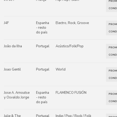
PRO
COND
J4F
Espanha
Electro, Rock, Groove
PRO
- resto
COND
do país
João da Ilha
Portugal
Acústico/Folk/Pop
PRO
COND
Joao Gentil
Portugal
World
PRO
COND
Jose A. Arnoutse
Espanha
FLAMENCO FUSIÓN
PRO
y Osvaldo Jorge
- resto
COND
do país
Julie & The
Portugal
Indie / Pop / Rock / Folk