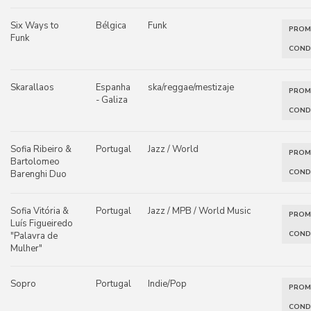
Six Ways to
Bélgica
Funk
PRO
Funk
COND
Skarallaos
Espanha
ska/reggae/mestizaje
PRO
- Galiza
COND
Sofia Ribeiro &
Portugal
Jazz / World
PRO
Bartolomeo
COND
Barenghi Duo
Sofia Vitória &
Portugal
Jazz / MPB / World Music
PRO
Luís Figueiredo
COND
"Palavra de
Mulher"
Sopro
Portugal
Indie/Pop
PRO
COND