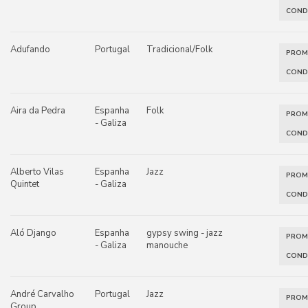
COND
Adufando
Portugal
Tradicional/Folk
PRO
COND
Aira da Pedra
Espanha
Folk
PRO
- Galiza
COND
Alberto Vilas
Espanha
Jazz
PRO
Quintet
- Galiza
COND
Aló Django
Espanha
gypsy swing - jazz
PRO
- Galiza
manouche
COND
André Carvalho
Portugal
Jazz
PRO
Group