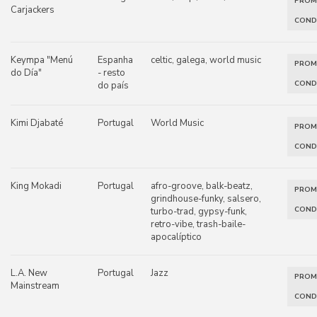
PRO
Carjackers
COND
Keympa "Menú
Espanha
celtic, galega, world music
PRO
do Día"
- resto
COND
do país
Kimi Djabaté
Portugal
World Music
PRO
COND
King Mokadi
Portugal
afro-groove, balk-beatz,
PRO
grindhouse-funky, salsero,
COND
turbo-trad, gypsy-funk,
retro-vibe, trash-baile-
apocalíptico
L.A. New
Portugal
Jazz
PRO
Mainstream
COND