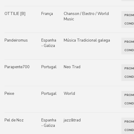
OTTILIE [B]
França
Chanson / Electro / World
PRO
Music
COND
Pandeiromus
Espanha
Música Tradicional galega
PRO
- Galiza
COND
Parapente700
Portugal
Neo Trad
PRO
COND
Peixe
Portugal
World
PRO
COND
Pel de Noz
Espanha
jazz&trad
PRO
- Galiza
COND