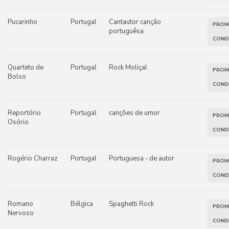
Pucarinho
Portugal
Cantautor canção
PRO
portuguêsa
COND
Quarteto de
Portugal
Rock Moliçal
PRO
Bolso
COND
Reportório
Portugal
canções de umor
PRO
Osório
COND
Rogério Charraz
Portugal
Portuguesa - de autor
PRO
COND
Romano
Bélgica
Spaghetti Rock
PRO
Nervoso
COND