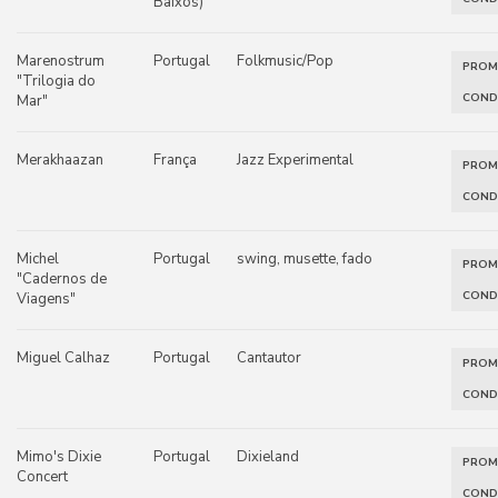
Baixos)
Marenostrum
Portugal
Folkmusic/Pop
PRO
"Trilogia do
COND
Mar"
Merakhaazan
França
Jazz Experimental
PRO
COND
Michel
Portugal
swing, musette, fado
PRO
"Cadernos de
COND
Viagens"
Miguel Calhaz
Portugal
Cantautor
PRO
COND
Mimo's Dixie
Portugal
Dixieland
PRO
Concert
COND