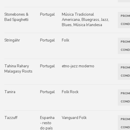
Stonebones &
Portugal
Música Tradicional
PRO
Bad Spaghetti
Americana, Bluegrass, Jazz,
COND
Blues, Música Irlandesa
Stringähr
Portugal
Folk
PRO
COND
Tahina Rahary
Portugal
etno-jazz moderno
PRO
Malagasy Roots
COND
Tanira
Portugal
Folk Rock
PRO
COND
Tazzuff
Espanha
Vanguard Folk
PRO
- resto
COND
do país