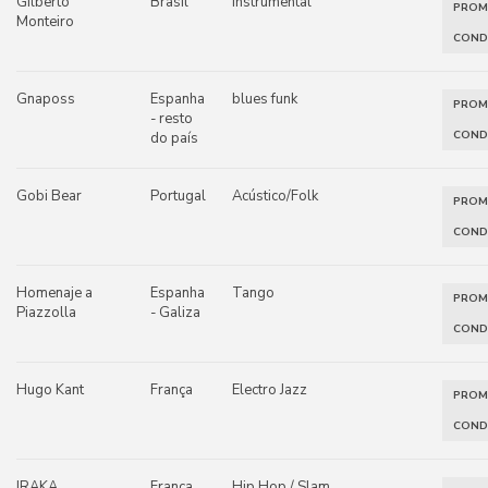
Gilberto
Brasil
instrumental
PRO
Monteiro
COND
Gnaposs
Espanha
blues funk
PRO
- resto
COND
do país
Gobi Bear
Portugal
Acústico/Folk
PRO
COND
Homenaje a
Espanha
Tango
PRO
Piazzolla
- Galiza
COND
Hugo Kant
França
Electro Jazz
PRO
COND
IRAKA
França
Hip Hop / Slam