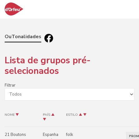
OuTonalidades
Lista de grupos pré-
selecionados
Filtrar
NOME
▼
PAÍS
▲
ESTILO
▲
▼
▼
21 Boutons
Espanha
folk
PRO