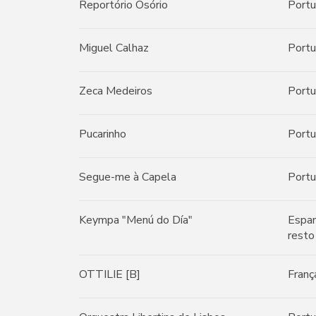
Reportório Osório
Portu
Miguel Calhaz
Portu
Zeca Medeiros
Portu
Pucarinho
Portu
Segue-me à Capela
Portu
Keympa "Menú do Día"
Espan
resto
OTTILIE [B]
Franç