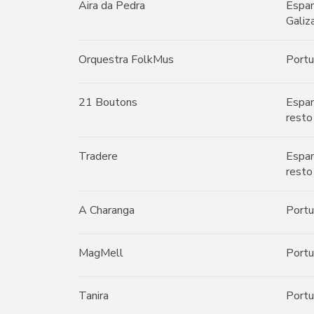
Aira da Pedra
Espan
Galiz
Orquestra FolkMus
Portu
21 Boutons
Espan
resto
Tradere
Espan
resto
A Charanga
Portu
MagMell
Portu
Tanira
Portu