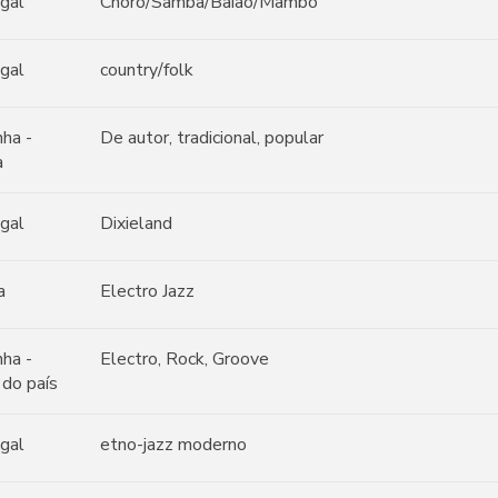
gal
Choro/Samba/Baião/Mambo
gal
country/folk
ha -
De autor, tradicional, popular
a
gal
Dixieland
a
Electro Jazz
ha -
Electro, Rock, Groove
 do país
gal
etno-jazz moderno