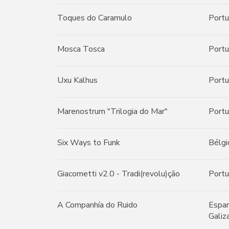
Toques do Caramulo
Portu
Mosca Tosca
Portu
Uxu Kalhus
Portu
Marenostrum "Trilogia do Mar"
Portu
Six Ways to Funk
Bélgi
Giacometti v2.0 - Tradi(revolu)ção
Portu
A Companhía do Ruido
Espan
Galiz