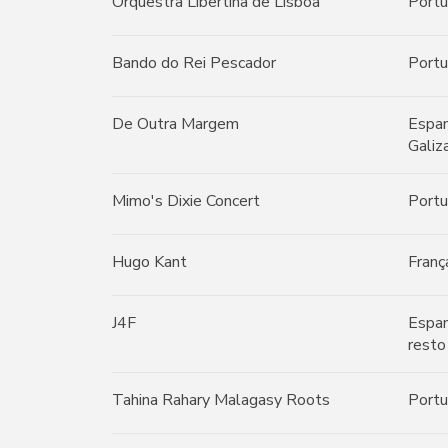
Orquestra Libertina de Lisboa
Portu
Bando do Rei Pescador
Portu
De Outra Margem
Espan
Galiz
Mimo's Dixie Concert
Portu
Hugo Kant
Franç
J4F
Espan
resto
Tahina Rahary Malagasy Roots
Portu