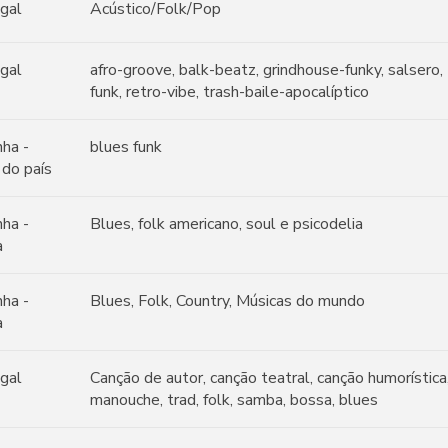
gal
Acústico/Folk/Pop
gal
afro-groove, balk-beatz, grindhouse-funky, salsero,
funk, retro-vibe, trash-baile-apocalíptico
ha -
blues funk
 do país
ha -
Blues, folk americano, soul e psicodelia
a
ha -
Blues, Folk, Country, Músicas do mundo
a
gal
Canção de autor, canção teatral, canção humorística,
manouche, trad, folk, samba, bossa, blues