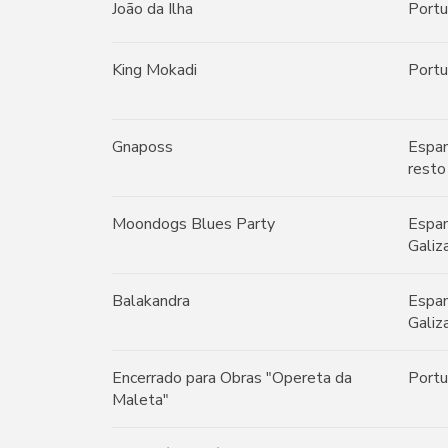
João da Ilha
Portu
King Mokadi
Portu
Gnaposs
Espan
resto
Moondogs Blues Party
Espan
Galiz
Balakandra
Espan
Galiz
Encerrado para Obras "Opereta da
Portu
Maleta"