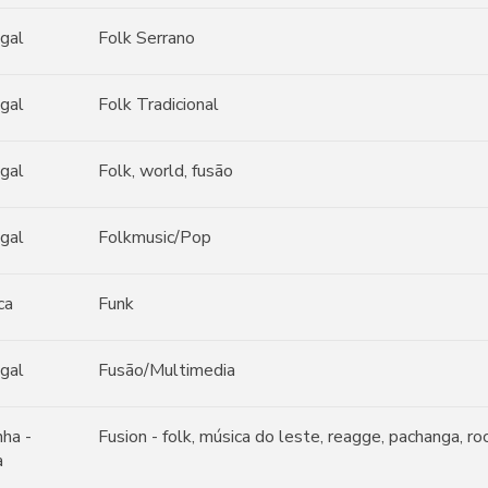
gal
Folk Serrano
gal
Folk Tradicional
gal
Folk, world, fusão
gal
Folkmusic/Pop
ca
Funk
gal
Fusão/Multimedia
ha -
Fusion - folk, música do leste, reagge, pachanga, ro
a