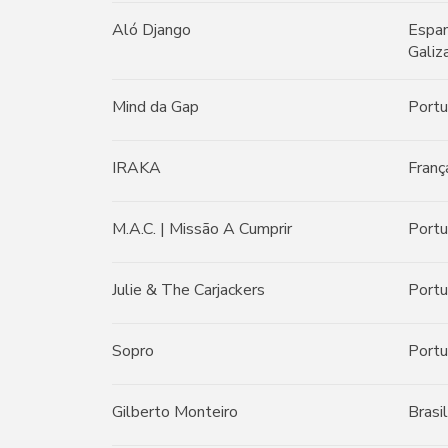
Aló Django
Espan
Galiz
Mind da Gap
Portu
IRAKA
Franç
M.A.C. | Missão A Cumprir
Portu
Julie & The Carjackers
Portu
Sopro
Portu
Gilberto Monteiro
Brasil