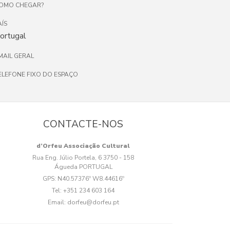
OMO CHEGAR?
AÍS
ortugal
MAIL GERAL
ELEFONE FIXO DO ESPAÇO
CONTACTE-NOS
d’Orfeu Associação Cultural
Rua Eng. Júlio Portela, 6 3750 - 158
Águeda PORTUGAL
GPS:
N40.57376º W8.44616º
Tel:
+351 234 603 164
Email:
dorfeu@dorfeu.pt