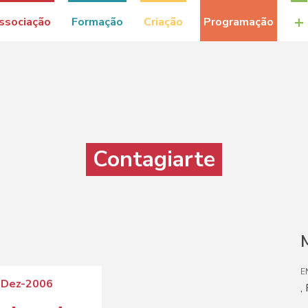
+
ssociação
Formação
Criação
Programação
Contagiarte
M
E
-Dez-2006
,