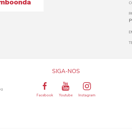
amboonda
C
P
P
E
T
SIGA-NOS
a
ng
Facebook
Youtube
Instagram