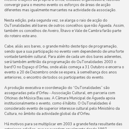
convergir para o mesmo evento os esforços de áreas de acção
diferentes mas igualmente marcantes na actividade da associação.
Nesta edição, pela segunda vez, se alarga o raio de acção do
OuTonalidades até bares de outros concelhos que não Águeda. Assim,
também os concelhos de Aveiro, Ílhavo e Vale de Cambra farão parte
do roteiro este ano.
Cabe, aliás aos bares, o grande mérito deste tipo de programação,
sendo que a sua participação no evento vem dependendo de uma forte
vontade também cultural. Para além de cada um dos bares aderentes,
será também anfitrião da programação do OuTonalidades 2003 o
bard'O no Espaço d’Orfeu, onde aliás começa a 31 Outubro e encerra o
evento a 20 de Dezembro onde se espera, à semelhança dos anos
anteriores, o encontro de todos os participantes do evento.
A produção executiva e coordenação do “OuTonalidades” são
asseguradas pela d'Orfeu - Associação Cultural, em parceria com
Oficinas de Música Bau.uau. A Câmara Municipal de Águeda apoia
institucionalmente o evento, como é hábito. O OuTonalidades é
considerado evento de superior interesse cultural pelo Ministério da
Cultura, no âmbito da actividade global da d'Orfeu.
Há motivos para se multiplicar em 2003 a grande festa resultante das