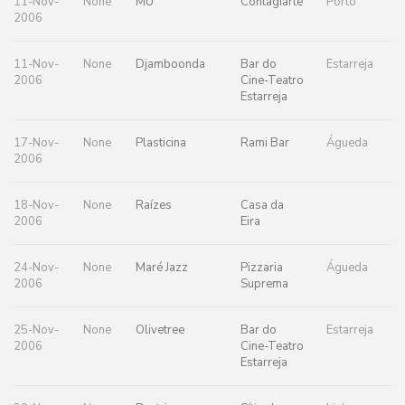
11-Nov-
None
MU
Contagiarte
Porto
2006
11-Nov-
None
Djamboonda
Bar do
Estarreja
2006
Cine-Teatro
Estarreja
17-Nov-
None
Plasticina
Rami Bar
Águeda
2006
18-Nov-
None
Raízes
Casa da
2006
Eira
24-Nov-
None
Maré Jazz
Pizzaria
Águeda
2006
Suprema
25-Nov-
None
Olivetree
Bar do
Estarreja
2006
Cine-Teatro
Estarreja