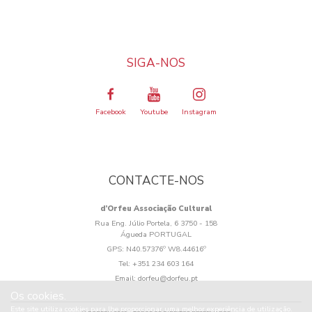
SIGA-NOS
Facebook
Youtube
Instagram
CONTACTE-NOS
d’Orfeu Associação Cultural
Rua Eng. Júlio Portela, 6 3750 - 158
Águeda PORTUGAL
GPS:
N40.57376º W8.44616º
Tel:
+351 234 603 164
Email:
dorfeu@dorfeu.pt
Os cookies.
Este site utiliza cookies para lhe proporcionar uma melhor experiência de utilização.