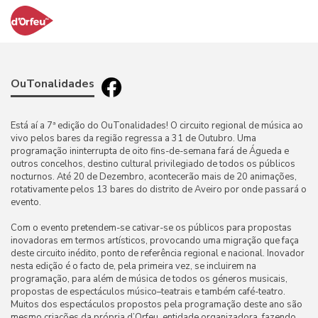
OuTonalidades
Está aí a 7ª edição do OuTonalidades! O circuito regional de música ao
vivo pelos bares da região regressa a 31 de Outubro. Uma
programação ininterrupta de oito fins-de-semana fará de Águeda e
outros concelhos, destino cultural privilegiado de todos os públicos
nocturnos. Até 20 de Dezembro, acontecerão mais de 20 animações,
rotativamente pelos 13 bares do distrito de Aveiro por onde passará o
evento.
Com o evento pretendem-se cativar-se os públicos para propostas
inovadoras em termos artísticos, provocando uma migração que faça
deste circuito inédito, ponto de referência regional e nacional. Inovador
nesta edição é o facto de, pela primeira vez, se incluirem na
programação, para além de música de todos os géneros musicais,
propostas de espectáculos músico–teatrais e também café-teatro.
Muitos dos espectáculos propostos pela programação deste ano são
mesmo criações da própria d’Orfeu, entidade organizadora, fazendo