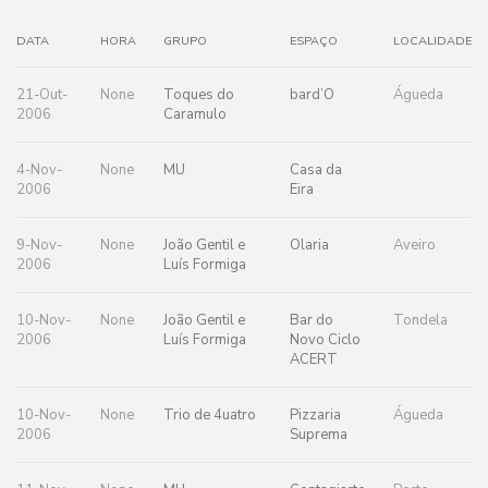
DATA
HORA
GRUPO
ESPAÇO
LOCALIDADE
21-Out-
None
Toques do
bard’O
Águeda
2006
Caramulo
4-Nov-
None
MU
Casa da
2006
Eira
9-Nov-
None
João Gentil e
Olaria
Aveiro
2006
Luís Formiga
10-Nov-
None
João Gentil e
Bar do
Tondela
2006
Luís Formiga
Novo Ciclo
ACERT
10-Nov-
None
Trio de 4uatro
Pizzaria
Águeda
2006
Suprema