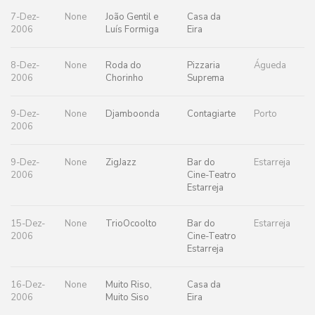
7-Dez-
None
João Gentil e
Casa da
2006
Luís Formiga
Eira
8-Dez-
None
Roda do
Pizzaria
Águeda
2006
Chorinho
Suprema
9-Dez-
None
Djamboonda
Contagiarte
Porto
2006
9-Dez-
None
ZigJazz
Bar do
Estarreja
2006
Cine-Teatro
Estarreja
15-Dez-
None
TrioOcoolto
Bar do
Estarreja
2006
Cine-Teatro
Estarreja
16-Dez-
None
Muito Riso,
Casa da
2006
Muito Siso
Eira