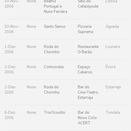
30-Nov-
None
Beatriz
Sítio do
Lisboa
2006
Portugal e
Cefalópode
Nuno Ferreira
30-Nov-
None
Sexto Senso
Pizzaria
Águeda
2006
Suprema
1-Dez-
None
Roda do
Restaurante
Loureiro
2006
Chorinho
O Barão
2-Dez-
None
Comcordas
Espaço
Évora
2006
Celeiros
2-Dez-
None
Roda do
Bar do
Estarreja
2006
Chorinho
Cine-Teatro
Estarreja
6-Dez-
None
TrioOcoolto
Bar do
Tondela
2006
Novo Ciclo
ACERT