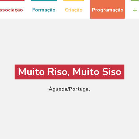
+
ssociação
Formação
Criação
Programação
Muito Riso, Muito Siso
Águeda/Portugal