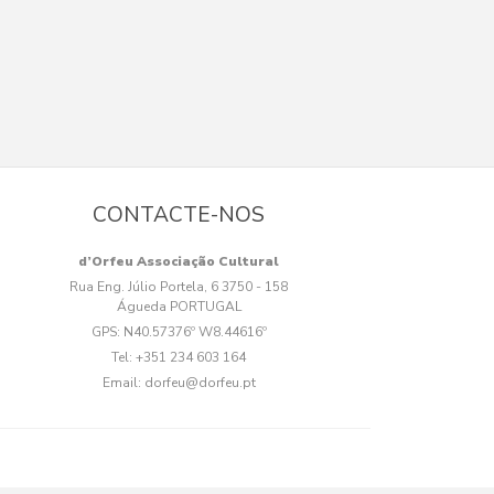
CONTACTE-NOS
d’Orfeu Associação Cultural
Rua Eng. Júlio Portela, 6 3750 - 158
Águeda PORTUGAL
GPS:
N40.57376º W8.44616º
Tel:
+351 234 603 164
Email:
dorfeu@dorfeu.pt