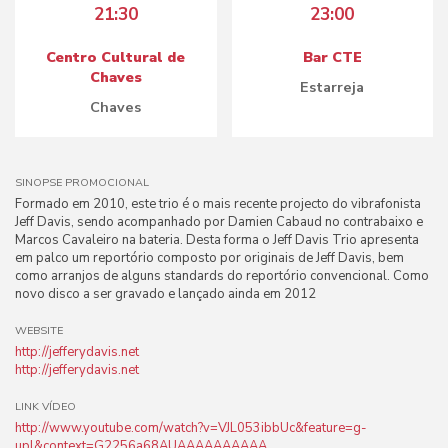
21:30
23:00
Centro Cultural de
Bar CTE
Chaves
Estarreja
Chaves
SINOPSE PROMOCIONAL
Formado em 2010, este trio é o mais recente projecto do vibrafonista
Jeff Davis, sendo acompanhado por Damien Cabaud no contrabaixo e
Marcos Cavaleiro na bateria. Desta forma o Jeff Davis Trio apresenta
em palco um reportório composto por originais de Jeff Davis, bem
como arranjos de alguns standards do reportório convencional. Como
novo disco a ser gravado e lançado ainda em 2012
WEBSITE
http://jefferydavis.net
http://jefferydavis.net
LINK VÍDEO
http://www.youtube.com/watch?v=VJL053ibbUc&feature=g-
upl&context=G2256a68AUAAAAAAAAAA