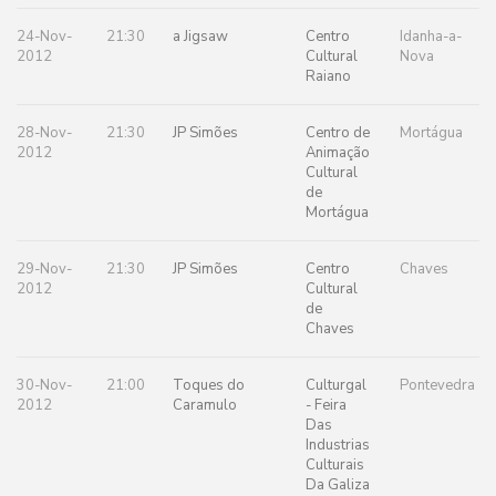
24-Nov-
21:30
a Jigsaw
Centro
Idanha-a-
2012
Cultural
Nova
Raiano
28-Nov-
21:30
JP Simões
Centro de
Mortágua
2012
Animação
Cultural
de
Mortágua
29-Nov-
21:30
JP Simões
Centro
Chaves
2012
Cultural
de
Chaves
30-Nov-
21:00
Toques do
Culturgal
Pontevedra
2012
Caramulo
- Feira
Das
Industrias
Culturais
Da Galiza