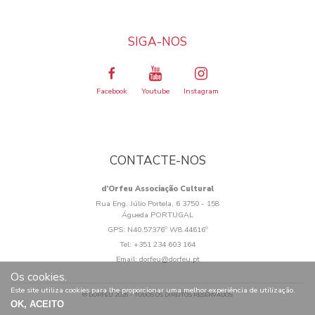
SIGA-NOS
Facebook
Youtube
Instagram
CONTACTE-NOS
d’Orfeu Associação Cultural
Rua Eng. Júlio Portela, 6 3750 - 158
Águeda PORTUGAL
GPS:
N40.57376º W8.44616º
Tel:
+351 234 603 164
Email:
dorfeu@dorfeu.pt
Os cookies.
Este site utiliza cookies para lhe proporcionar uma melhor experiência de utilização.
® DORFEU 2026 - TODOS OS DIREITOS RESERVADOS
OK, ACEITO