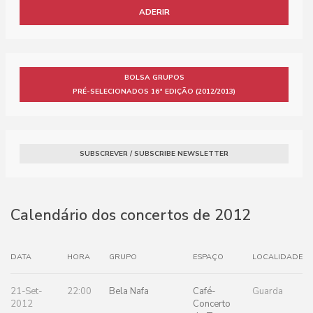
ADERIR
BOLSA GRUPOS
PRÉ-SELECIONADOS 16ª EDIÇÃO (2012/2013)
SUBSCREVER / SUBSCRIBE NEWSLETTER
Calendário dos concertos de 2012
DATA
HORA
GRUPO
ESPAÇO
LOCALIDADE
21-Set-
22:00
Bela Nafa
Café-
Guarda
2012
Concerto