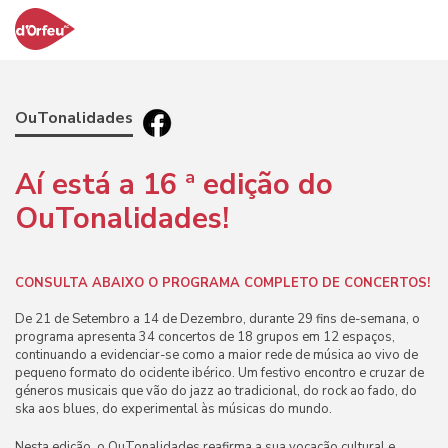
OuTonalidades
Aí está a 16
ª
edição do
OuTonalidades!
CONSULTA ABAIXO O PROGRAMA COMPLETO DE CONCERTOS!
De 21 de Setembro a 14 de Dezembro, durante 29 fins de-semana, o
programa apresenta 34 concertos de 18 grupos em 12 espaços
,
continuando a evidenciar-se como a maior rede de música ao vivo de
pequeno formato do ocidente ibérico. Um festivo encontro e cruzar de
géneros musicais que vão do jazz ao tradicional, do rock ao fado, do
ska aos blues, do experimental às músicas do mundo.
Nesta edição, o OuTonalidades reafirma a sua vocação cultural e