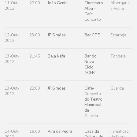
11-Out-
22:00
João Gentil
Cineteatro
Albergaria-
2012
Alba -
a-Velha
Café
Concerto
12-Out-
23:00
JP Simões
Bar CTE
Estarreja
2012
13-Out-
21:45
Bela Nafa
Bar do
Tondela
2012
Novo
Ciclo
ACERT
13-Out-
22:00
JP Simões
Café-
Guarda
2012
Concerto
do Teatro
Municipal
da
Guarda
14-Out-
16:00
Aira da Pedra
Casa da
Famalicão