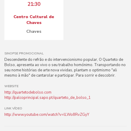
21:30
Centro Cultural de
Chaves
Chaves
SINOPSE PROMOCIONAL
Descendente do refrão e do intervencionismo popular, O Quarteto de
Bolso, apresenta ao vivo o seu trabalho homónimo. Transportando no
seu nome histórias de arte nova vividas, plantam o optimismo "ali
mesmo à mão" de cantarolar e participar. Para sorrir e descobrir.
WEBSITE
http://quartetodebolso.com
http://palcoprincipal.sapo.pt/quarteto_de_bolso_1
LINK VÍDEO
http://www.youtube.com/watch?v=lLWo8RvZGyY