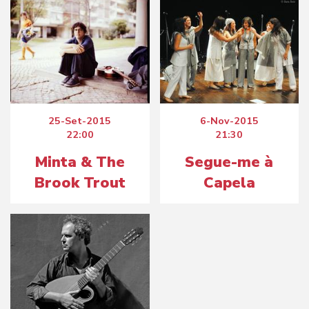
25-Set-2015
6-Nov-2015
22:00
21:30
Minta & The
Segue-me à
Brook Trout
Capela