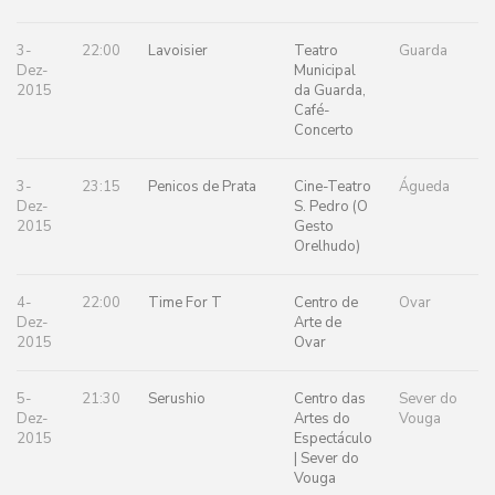
3-
22:00
Lavoisier
Teatro
Guarda
Dez-
Municipal
2015
da Guarda,
Café-
Concerto
3-
23:15
Penicos de Prata
Cine-Teatro
Águeda
Dez-
S. Pedro (O
2015
Gesto
Orelhudo)
4-
22:00
Time For T
Centro de
Ovar
Dez-
Arte de
2015
Ovar
5-
21:30
Serushio
Centro das
Sever do
Dez-
Artes do
Vouga
2015
Espectáculo
| Sever do
Vouga