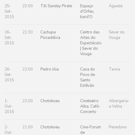
25-
23:00
Till Sunday Pirate
Espaço
Águeda
Set-
d'Orfeu,
2015
bard'O
26-
21:30
Cachupa
Centro das
Sever do
Set-
Psicadélica
Artes do
Vouga
2015
Espectáculo
| Sever do
Vouga
26-
22:00
Pedro Jóia
Casa do
Tavira
Set-
Povo de
2015
Santo
Estêvão
1-
22:00
Chotokoeu
Cineteatro
Albergaria-
Out-
Alba, Café-
a-Velha
2015
Concerto
2-
21:00
Chotokoeu
Cine-Forum
Penedono
Out-
de