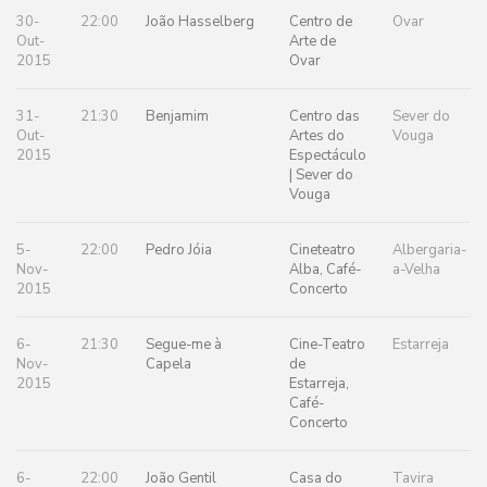
30-
22:00
João Hasselberg
Centro de
Ovar
Out-
Arte de
2015
Ovar
31-
21:30
Benjamim
Centro das
Sever do
Out-
Artes do
Vouga
2015
Espectáculo
| Sever do
Vouga
5-
22:00
Pedro Jóia
Cineteatro
Albergaria-
Nov-
Alba, Café-
a-Velha
2015
Concerto
6-
21:30
Segue-me à
Cine-Teatro
Estarreja
Nov-
Capela
de
2015
Estarreja,
Café-
Concerto
6-
22:00
João Gentil
Casa do
Tavira