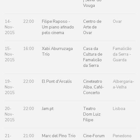
| Sever do
Vouga
14-
22:00
Filipe Raposo -
Centro de
Ovar
Nov-
Um piano afinado
Arte de
2015
pelo cinema
Ovar
15-
16:00
Xabi Aburruzaga
Casa da
Famalicão
Nov-
Trío
Cultura de
da Serra -
2015
Famalicão
Guarda
da Serra
19-
22:00
El Pont d'Arcalís
Cineteatro
Albergaria-
Nov-
Alba, Café-
a-Velha
2015
Concerto
20-
22:00
Jam.pt
Teatro
Lisboa
Nov-
Dom Luiz
2015
Filipe
21-
21:00
Marc del Pino Trio
Cine-Forum
Penedono