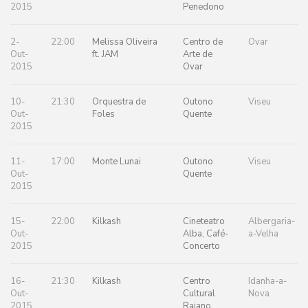
2015
Penedono
2-
22:00
Melissa Oliveira
Centro de
Ovar
Out-
ft. JAM
Arte de
2015
Ovar
10-
21:30
Orquestra de
Outono
Viseu
Out-
Foles
Quente
2015
11-
17:00
Monte Lunai
Outono
Viseu
Out-
Quente
2015
15-
22:00
Kilkash
Cineteatro
Albergaria-
Out-
Alba, Café-
a-Velha
2015
Concerto
16-
21:30
Kilkash
Centro
Idanha-a-
Out-
Cultural
Nova
2015
Raiano