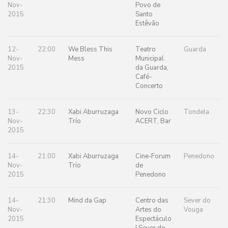
Nov-
Povo de
2015
Santo
Estêvão
12-
22:00
We Bless This
Teatro
Guarda
Nov-
Mess
Municipal
2015
da Guarda,
Café-
Concerto
13-
22:30
Xabi Aburruzaga
Novo Ciclo
Tondela
Nov-
Trío
ACERT, Bar
2015
14-
21:00
Xabi Aburruzaga
Cine-Forum
Penedono
Nov-
Trío
de
2015
Penedono
14-
21:30
Mind da Gap
Centro das
Sever do
Nov-
Artes do
Vouga
2015
Espectáculo