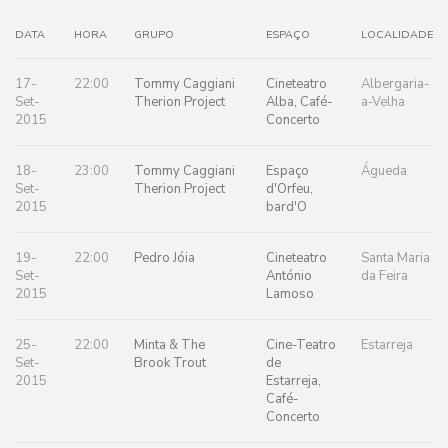
DATA
HORA
GRUPO
ESPAÇO
LOCALIDADE
17-
22:00
Tommy Caggiani
Cineteatro
Albergaria-
Set-
Therion Project
Alba, Café-
a-Velha
2015
Concerto
18-
23:00
Tommy Caggiani
Espaço
Águeda
Set-
Therion Project
d'Orfeu,
2015
bard'O
19-
22:00
Pedro Jóia
Cineteatro
Santa Maria
Set-
António
da Feira
2015
Lamoso
25-
22:00
Minta & The
Cine-Teatro
Estarreja
Set-
Brook Trout
de
2015
Estarreja,
Café-
Concerto