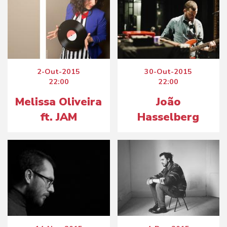
2-Out-2015
30-Out-2015
22:00
22:00
Melissa Oliveira
João
ft. JAM
Hasselberg