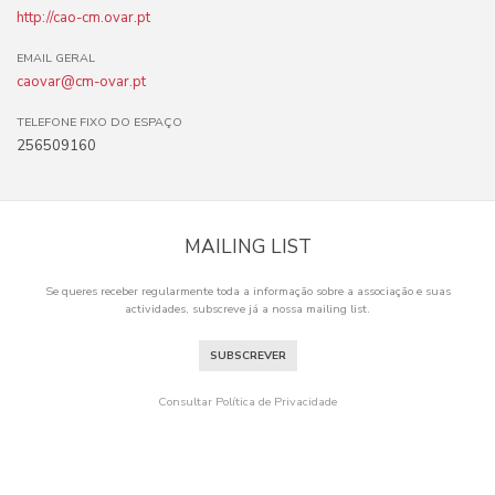
http://cao-cm.ovar.pt
EMAIL GERAL
caovar@cm-ovar.pt
TELEFONE FIXO DO ESPAÇO
256509160
MAILING LIST
Se queres receber regularmente toda a informação sobre a associação e suas
actividades, subscreve já a nossa mailing list.
SUBSCREVER
Consultar Política de Privacidade