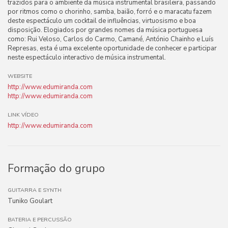
trazidos para o ambiente da música instrumental brasileira, passando
por ritmos como o chorinho, samba, baião, forró e o maracatu fazem
deste espectáculo um cocktail de influências, virtuosismo e boa
disposição. Elogiados por grandes nomes da música portuguesa
como: Rui Veloso, Carlos do Carmo, Camané, António Chainho e Luís
Represas, esta é uma excelente oportunidade de conhecer e participar
neste espectáculo interactivo de música instrumental.
WEBSITE
http://www.edumiranda.com
http://www.edumiranda.com
LINK VÍDEO
http://www.edumiranda.com
Formação do grupo
GUITARRA E SYNTH
Tuniko Goulart
BATERIA E PERCUSSÃO