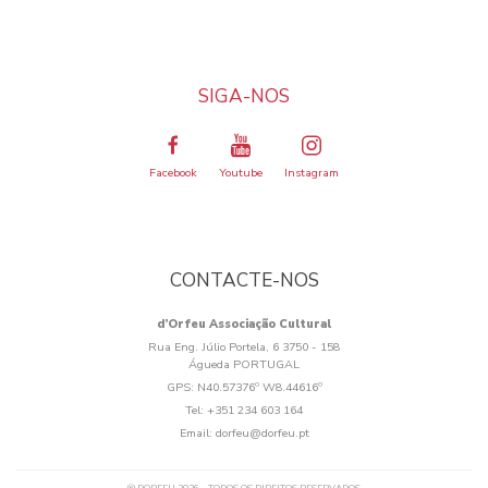
SIGA-NOS
Facebook
Youtube
Instagram
CONTACTE-NOS
d’Orfeu Associação Cultural
Rua Eng. Júlio Portela, 6 3750 - 158
Águeda PORTUGAL
GPS:
N40.57376º W8.44616º
Tel:
+351 234 603 164
Email:
dorfeu@dorfeu.pt
Os cookies.
Este site utiliza cookies para lhe proporcionar uma melhor experiência de utilização.