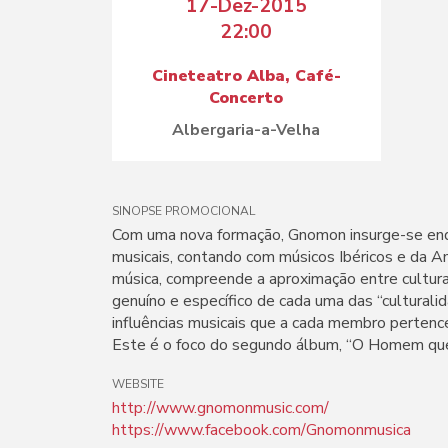
17-Dez-2015
22:00
Cineteatro Alba, Café-
Concerto
Albergaria-a-Velha
SINOPSE PROMOCIONAL
Com uma nova formação, Gnomon insurge-se enqua
musicais, contando com músicos Ibéricos e da Am
música, compreende a aproximação entre cultur
genuíno e específico de cada uma das “culturali
influências musicais que a cada membro pertence
Este é o foco do segundo álbum, “O Homem que
WEBSITE
http://www.gnomonmusic.com/
https://www.facebook.com/Gnomonmusica