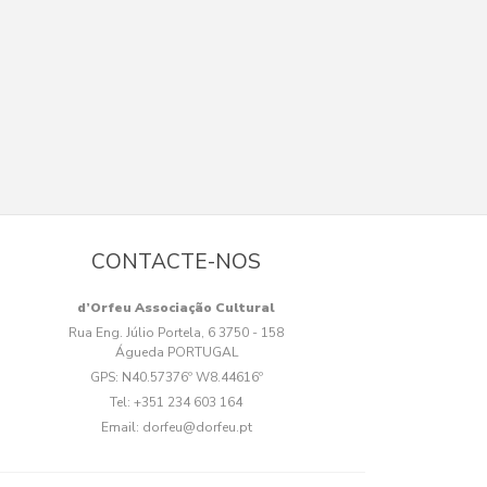
CONTACTE-NOS
d’Orfeu Associação Cultural
Rua Eng. Júlio Portela, 6 3750 - 158
Águeda PORTUGAL
GPS:
N40.57376º W8.44616º
Tel:
+351 234 603 164
Email:
dorfeu@dorfeu.pt