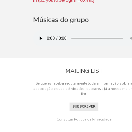
http://youtu.be/Eglmf_6x4aQ
Músicas do grupo
MAILING LIST
Se queres receber regularmente toda a informação sobre 
associação e suas actividades, subscreve já a nossa maili
list.
SUBSCREVER
Os cookies.
Este site utiliza cookies para lhe proporcionar u
Consultar Política de Privacidade
OK, ACEITO