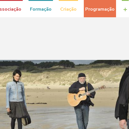
+
ssociação
Formação
Criação
Programação