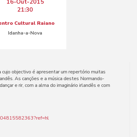
16-Out-2015
21:30
entro Cultural Raiano
Idanha-a-Nova
a cujo objectivo é apresentar um repertório muitas
rlandês. As canções e a música destes Normando-
dançar e rir, com a alma do imaginário irlandês e com
7804815582363?ref=hl