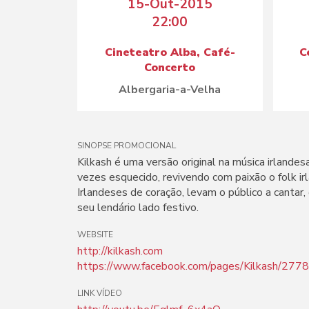
15-Out-2015
22:00
Cineteatro Alba, Café-
C
Concerto
Albergaria-a-Velha
SINOPSE PROMOCIONAL
Kilkash é uma versão original na música irlandes
vezes esquecido, revivendo com paixão o folk i
Irlandeses de coração, levam o público a cantar, 
seu lendário lado festivo.
WEBSITE
http://kilkash.com
https://www.facebook.com/pages/Kilkash/27
LINK VÍDEO