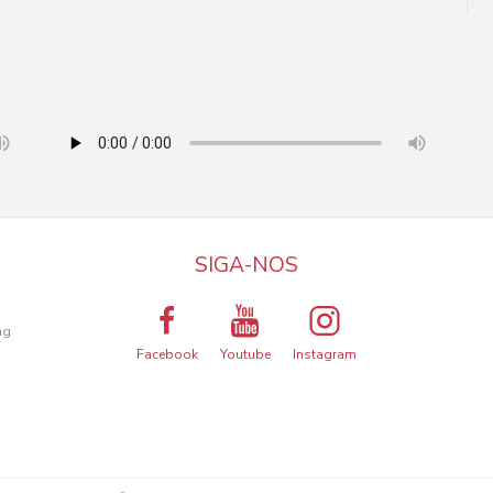
SIGA-NOS
a
ng
Facebook
Youtube
Instagram
ma melhor experiência de utilização.