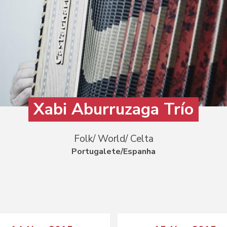
Xabi Aburruzaga Trío
Folk/ World/ Celta
Portugalete/Espanha