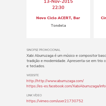
13-Nov-2015
22:30
Novo Ciclo ACERT, Bar
Ci
Tondela
SINOPSE PROMOCIONAL
Xabi Aburruzaga é um músico e compositor basco,
tradição e modernidade. Apresenta-se em trio c
e teclados.
WEBSITE
http://http://www.aburruzaga.com/
https://es-es.facebook.com/XabiAburruzaga/inf
LINK VÍDEO
https://vimeo.com/user21730752