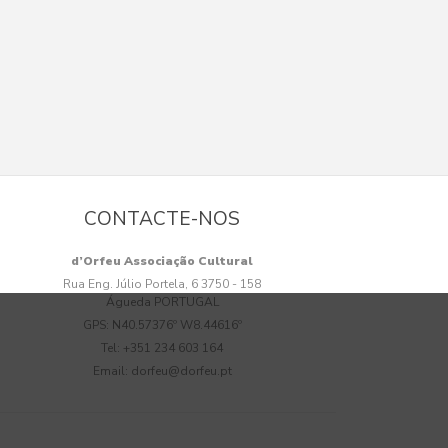
CONTACTE-NOS
d’Orfeu Associação Cultural
Rua Eng. Júlio Portela, 6 3750 - 158
Águeda PORTUGAL
GPS:
N40.57376º W8.44616º
Tel:
+351 234 603 164
Email:
dorfeu@dorfeu.pt