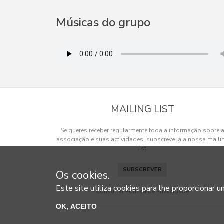
Músicas do grupo
MAILING LIST
Se queres receber regularmente toda a informação sobre 
associação e suas actividades, subscreve já a nossa maili
list.
SUBSCREVER
Os cookies.
Este site utiliza cookies para lhe proporcionar u
Consultar Política de Privacidade
OK, ACEITO