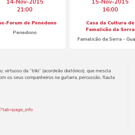
14-Nov-2015
15-Nov-2015
21:00
16:00
ne-Forum de Penedono
Casa da Cultura de
Famalicão da Serra
Penedono
Famalicão da Serra - Gu
 virtuoso da “triki” (acordeão diatónico), que mescla
om os seus companheiros na guitarra, percussão, flauta
o?tab=page_info