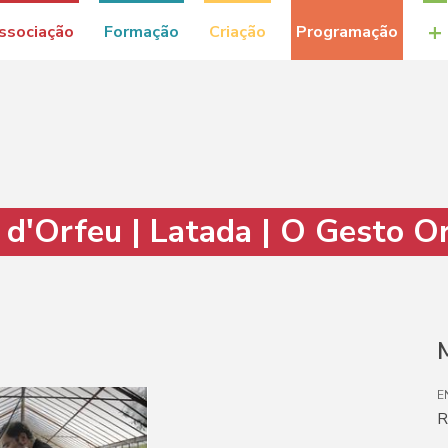
+
ssociação
Formação
Criação
Programação
 d'Orfeu | Latada | O Gesto O
M
E
R