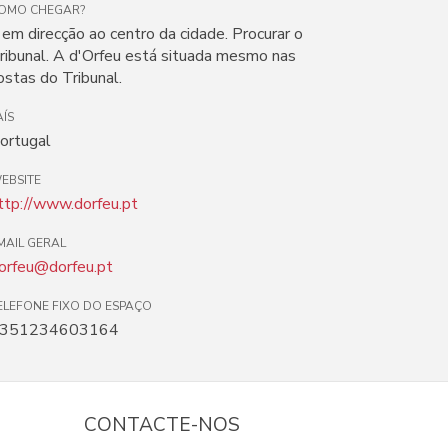
OMO CHEGAR?
r em direcção ao centro da cidade. Procurar o
ribunal. A d'Orfeu está situada mesmo nas
ostas do Tribunal.
AÍS
ortugal
EBSITE
ttp://www.dorfeu.pt
MAIL GERAL
orfeu@dorfeu.pt
ELEFONE FIXO DO ESPAÇO
351234603164
CONTACTE-NOS