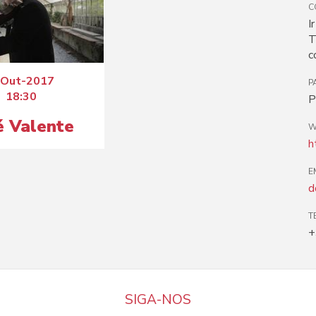
C
I
T
c
-Out-2017
P
18:30
P
é Valente
W
h
E
d
T
+
SIGA-NOS